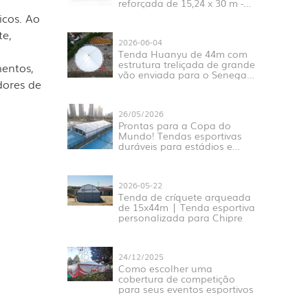
reforçada de 15,24 x 30 m -
Novo lançamento
icos. Ao
te,
2026-06-04
Tenda Huanyu de 44m com
estrutura treliçada de grande
mentos,
vão enviada para o Senegal
dores de
para projetos esportivos e de
exposições na África
Ocidental.
26/05/2026
Prontas para a Copa do
Mundo! Tendas esportivas
duráveis ​​para estádios e
eventos.
2026-05-22
Tenda de críquete arqueada
de 15x44m | Tenda esportiva
personalizada para Chipre
24/12/2025
Como escolher uma
cobertura de competição
para seus eventos esportivos