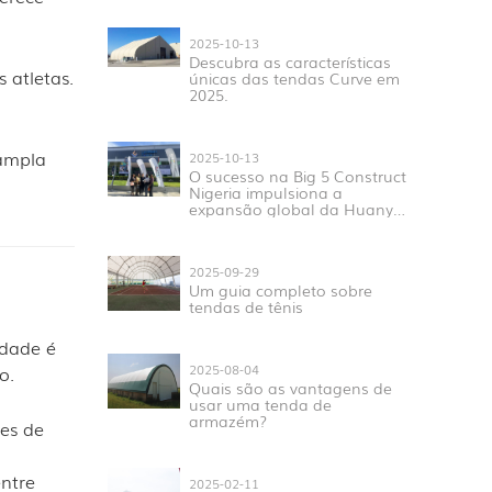
2025-10-13
Descubra as características
 atletas.
únicas das tendas Curve em
2025.
ampla
2025-10-13
O sucesso na Big 5 Construct
Nigeria impulsiona a
expansão global da Huanyu
Tent.
2025-09-29
Um guia completo sobre
tendas de tênis
idade é
2025-08-04
o.
Quais são as vantagens de
usar uma tenda de
armazém?
ões de
entre
2025-02-11