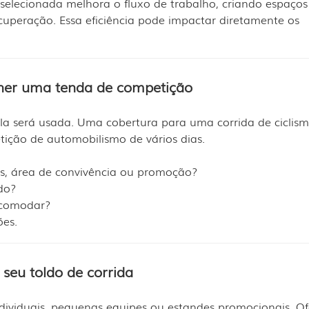
lecionada melhora o fluxo de trabalho, criando espaços
uperação. Essa eficiência pode impactar diretamente os
olher uma tenda de competição
la será usada. Uma cobertura para uma corrida de ciclism
ção de automobilismo de vários dias.
es, área de convivência ou promoção?
do?
acomodar?
ões.
seu toldo de corrida
individuais, pequenas equipes ou estandes promocionais. O