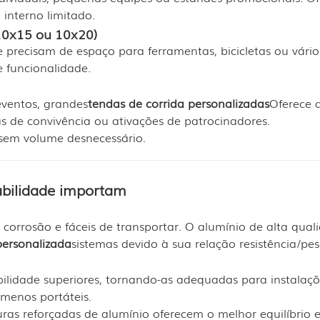
interno limitado.
10x15 ou 10x20)
precisam de espaço para ferramentas, bicicletas ou vários
e funcionalidade.
eventos, grandes
tendas de corrida personalizadas
Oferece 
as de convivência ou ativações de patrocinadores.
 sem volume desnecessário.
rabilidade importam
à corrosão e fáceis de transportar. O alumínio de alta qual
personalizada
sistemas devido à sua relação resistência/pes
abilidade superiores, tornando-as adequadas para instalaç
menos portáteis.
uras reforçadas de alumínio oferecem o melhor equilíbrio 