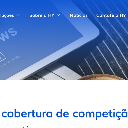
luções
Sobre a HY
Notícias
Contate a HY
cobertura de competiç