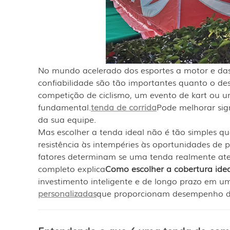
No mundo acelerado dos esportes a motor e das 
confiabilidade são tão importantes quanto o d
competição de ciclismo, um evento de kart ou u
fundamental.
tenda de corrida
Pode melhorar sign
da sua equipe.
Mas escolher a tenda ideal não é tão simples q
resistência às intempéries às oportunidades de 
fatores determinam se uma tenda realmente aten
completo explica
Como escolher a cobertura idea
investimento inteligente e de longo prazo em u
personalizadas
que proporcionam desempenho den