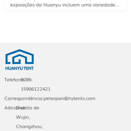
exposições da Huanyu incluem uma variedade
de soluções de construção modulares,
temporárias e permanentes, que permitem que
os eventos ocorram sem problemas durante
todo o ano e em todas as estações.
Telefone:
0086-
15906122421
Correspondência:
peterpan@hytents.com
Adicionar:
Distrito de
Wujin,
Changzhou,