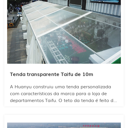
Zhou do país e do exterior, orientá-los a
participar da construção e do desenvolvimento
econômico de suas cidades natais e promover a
cooperação comercial e de investimentos entre
os comerciantes Zhou.
Tenda transparente Taifu de 10m
A Huanyu construiu uma tenda personalizada
com características da marca para a loja de
departamentos Taifu. O teto da tenda é feito de
PVC transparente, o que a torna ainda mais
bonita. O design diferenciado da marca chama
a atenção e se integra perfeitamente à praça,
proporcionando um espaço confortável para os