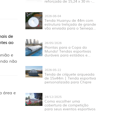
reforçada de 15,24 x 30 m -
Novo lançamento
2026-06-04
Tenda Huanyu de 44m com
estrutura treliçada de grande
vão enviada para o Senegal
para projetos esportivos e de
ais de
exposições na África
Ocidental.
ntes ao
26/05/2026
Prontas para a Copa do
Mundo! Tendas esportivas
união e
duráveis ​​para estádios e
eventos.
cendo não
2026-05-22
Tenda de críquete arqueada
de 15x44m | Tenda esportiva
personalizada para Chipre
a área e
24/12/2025
Como escolher uma
cobertura de competição
para seus eventos esportivos