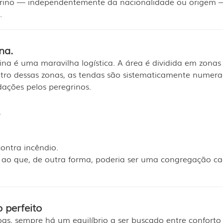
grino — independentemente da nacionalidade ou origem 
.
na.
a é uma maravilha logística. A área é dividida em zonas 
tro dessas zonas, as tendas são sistematicamente numera
ações pelos peregrinos.
.
ontra incêndio.
a ao que, de outra forma, poderia ser uma congregação ca
 perfeito
s, sempre há um equilíbrio a ser buscado entre conforto