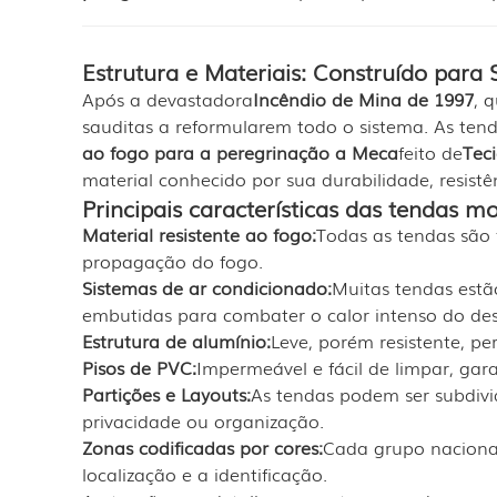
Estrutura e Materiais: Construído para
Após a devastadora
Incêndio de Mina de 1997
, 
sauditas a reformularem todo o sistema. As tend
ao fogo para a peregrinação a Meca
feito de
Teci
material conhecido por sua durabilidade, resistên
Principais características das tendas 
Material resistente ao fogo:
Todas as tendas são f
propagação do fogo.
Sistemas de ar condicionado:
Muitas tendas estã
embutidas para combater o calor intenso do des
Estrutura de alumínio:
Leve, porém resistente, p
Pisos de PVC:
Impermeável e fácil de limpar, gar
Partições e Layouts:
As tendas podem ser subdivi
privacidade ou organização.
Zonas codificadas por cores:
Cada grupo nacional 
localização e a identificação.