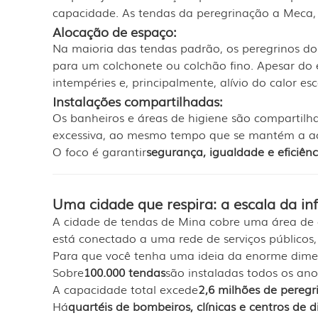
capacidade. As tendas da peregrinação a Meca, 
Alocação de espaço:
Na maioria das tendas padrão, os peregrinos 
para um colchonete ou colchão fino. Apesar do 
intempéries e, principalmente, alívio do calor es
Instalações compartilhadas:
Os banheiros e áreas de higiene são compartilha
excessiva, ao mesmo tempo que se mantém a aces
O foco é garantir
segurança, igualdade e eficiênc
Uma cidade que respira: a escala da in
A cidade de tendas de Mina cobre uma área d
está conectado a uma rede de serviços públicos, 
Para que você tenha uma ideia da enorme dim
Sobre
100.000 tendas
são instaladas todos os ano
A capacidade total excede
2,6 milhões de peregr
Há
quartéis de bombeiros, clínicas e centros de d