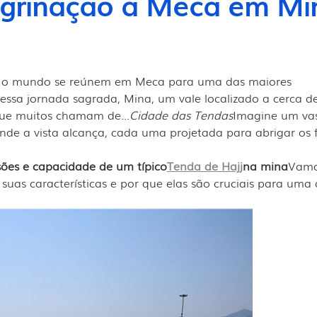
regrinação a Meca em Mi
o o mundo se reúnem em Meca para uma das maiores
essa jornada sagrada, Mina, um vale localizado a cerca d
que muitos chamam de...
Cidade das Tendas
Imagine um va
nde a vista alcança, cada uma projetada para abrigar os f
ões e capacidade de um típico
Tenda de Hajj
na mina
Vam
 suas características e por que elas são cruciais para uma