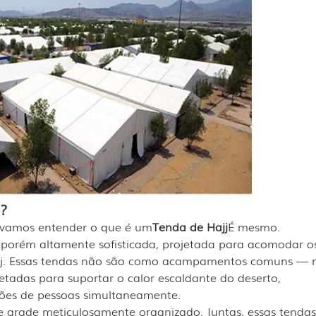
j?
, vamos entender o que é um
Tenda de Hajj
É mesmo.
 porém altamente sofisticada, projetada para acomodar o
ajj. Essas tendas não são como acampamentos comuns — 
ojetadas para suportar o calor escaldante do deserto,
ões de pessoas simultaneamente.
e grade meticulosamente organizado. Juntas, essas tend