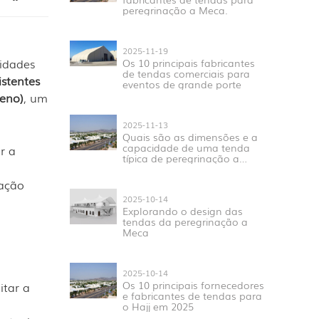
peregrinação a Meca.
2025-11-19
ridades
Os 10 principais fabricantes
de tendas comerciais para
stentes
eventos de grande porte
leno)
, um
2025-11-13
Quais são as dimensões e a
capacidade de uma tenda
r a
típica de peregrinação a
Meca em Mina?
ração
2025-10-14
Explorando o design das
tendas da peregrinação a
Meca
2025-10-14
Os 10 principais fornecedores
itar a
e fabricantes de tendas para
o Hajj em 2025