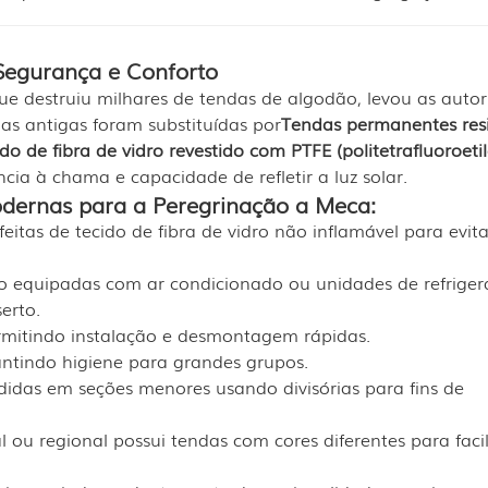
 Segurança e Conforto
que destruiu milhares de tendas de algodão, levou as auto
as antigas foram substituídas por
Tendas permanentes resi
do de fibra de vidro revestido com PTFE (politetrafluoroeti
cia à chama e capacidade de refletir a luz solar.
modernas para a Peregrinação a Meca:
eitas de tecido de fibra de vidro não inflamável para evita
o equipadas com ar condicionado ou unidades de refrige
erto.
ermitindo instalação e desmontagem rápidas.
antindo higiene para grandes grupos.
didas em seções menores usando divisórias para fins de
ou regional possui tendas com cores diferentes para facil