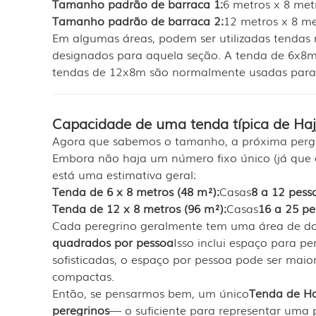
Tamanho padrão de barraca 1:
6 metros x 8 met
Tamanho padrão de barraca 2:
12 metros x 8 me
Em algumas áreas, podem ser utilizadas tenda
designados para aquela seção. A tenda de 6x8
tendas de 12x8m são normalmente usadas para
Capacidade de uma tenda típica de Haj
Agora que sabemos o tamanho, a próxima pergu
Embora não haja um número fixo único (já que o
está uma estimativa geral:
Tenda de 6 x 8 metros (48 m²):
Casas
8 a 12 pess
Tenda de 12 x 8 metros (96 m²):
Casas
16 a 25 pe
Cada peregrino geralmente tem uma área de do
quadrados por pessoa
Isso inclui espaço para 
sofisticadas, o espaço por pessoa pode ser ma
compactas.
Então, se pensarmos bem, um único
Tenda de Ha
peregrinos
— o suficiente para representar um