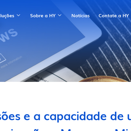
luções
Sobre a HY
Notícias
Contate a HY
sões e a capacidade de