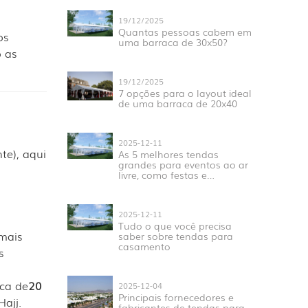
19/12/2025
Quantas pessoas cabem em
os
uma barraca de 30x50?
 as
19/12/2025
7 opções para o layout ideal
de uma barraca de 20x40
2025-12-11
te), aqui
As 5 melhores tendas
grandes para eventos ao ar
livre, como festas e
casamentos.
2025-12-11
Tudo o que você precisa
mais
saber sobre tendas para
casamento
s
ca de
20
2025-12-04
Principais fornecedores e
ajj.
fabricantes de tendas para