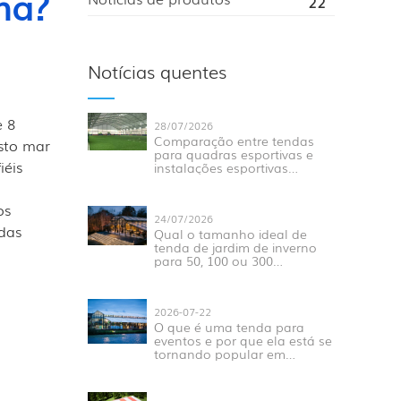
na?
22
Notícias quentes
e 8
28/07/2026
Comparação entre tendas
sto mar
para quadras esportivas e
iéis
instalações esportivas
tradicionais para eventos
modernos.
os
24/07/2026
 das
Qual o tamanho ideal de
tenda de jardim de inverno
para 50, 100 ou 300
convidados?
2026-07-22
O que é uma tenda para
eventos e por que ela está se
tornando popular em
eventos ao ar livre?