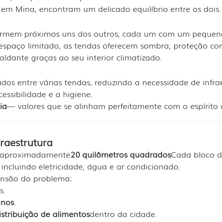
em Mina, encontram um delicado equilíbrio entre os dois.
dormem próximos uns dos outros, cada um com um pequen
espaço limitado, as tendas oferecem sombra, proteção con
caldante graças ao seu interior climatizado.
dos entre várias tendas, reduzindo a necessidade de infra
sibilidade e a higiene.
ia
— valores que se alinham perfeitamente com o espírito 
fraestrutura
e aproximadamente
20 quilômetros quadrados
Cada bloco d
incluindo eletricidade, água e ar condicionado.
ensão do problema:
s.
inos
.
istribuição de alimentos
dentro da cidade.