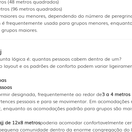
ros (48 metros quadrados)
tros (96 metros quadrados)
s maiores ou menores, dependendo do número de peregrin
m é frequentemente usada para grupos menores, enquanto
 grupos maiores.
j
nta lógica é: quantas pessoas cabem dentro de um?
 layout e os padrões de conforto podem variar ligeiramen
oas
ssoas
rmir designada, frequentemente ao redor de
3 a 4 metros
pertences pessoais e para se movimentar. Em acomodações 
ior, enquanto as acomodações padrão para grupos são mai
jj de 12x8 metros
poderia acomodar confortavelmente cer
a pequena comunidade dentro da enorme congregação do H