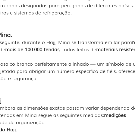
m zonas designadas para peregrinos de diferentes países,
iros e sistemas de refrigeração.
ina.
seguinte: durante o Hajj, Mina se transforma em lar para
m
 de
mais de 100.000 tendas
, todos feitos de
materiais resiste
mosaico branco perfeitamente alinhado — um símbolo de 
jetada para abrigar um número específico de fiéis, ofere
ção e segurança.
j
Embora as dimensões exatas possam variar dependendo d
 tendas em Mina segue as seguintes medidas:
medições
dade de organização.
do Hajj
: