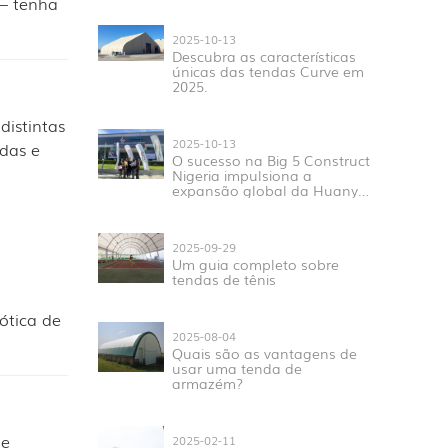
— tenha
2025-10-13
Descubra as características
únicas das tendas Curve em
2025.
distintas
2025-10-13
das e
O sucesso na Big 5 Construct
Nigeria impulsiona a
expansão global da Huanyu
Tent.
2025-09-29
Um guia completo sobre
tendas de tênis
ótica de
2025-08-04
Quais são as vantagens de
usar uma tenda de
armazém?
 e
2025-02-11