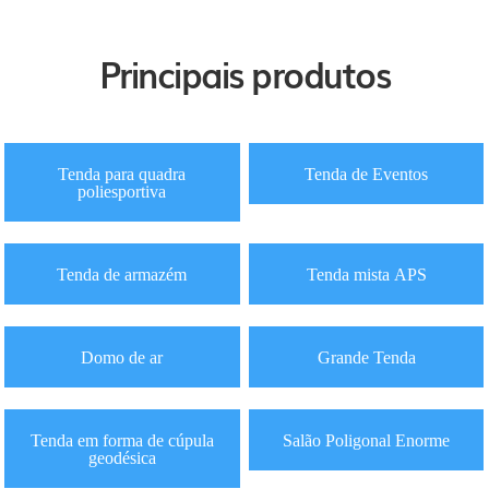
Principais produtos
Tenda para quadra
Tenda de Eventos
poliesportiva
Tenda de armazém
Tenda mista APS
Domo de ar
Grande Tenda
Tenda em forma de cúpula
Salão Poligonal Enorme
geodésica