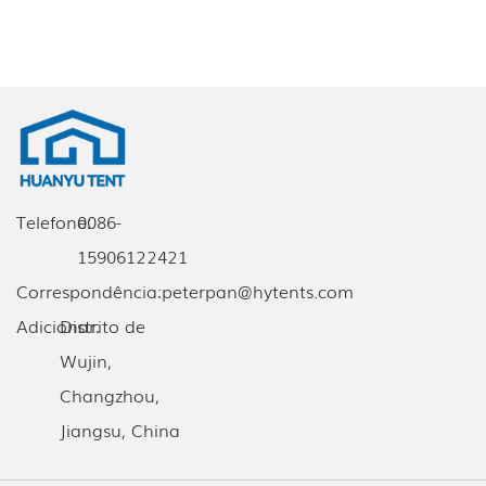
Telefone:
0086-
15906122421
Correspondência:
peterpan@hytents.com
Adicionar:
Distrito de
Wujin,
Changzhou,
Jiangsu, China