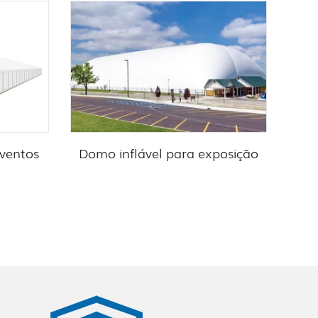
ventos
Domo inflável para exposição
G
Te