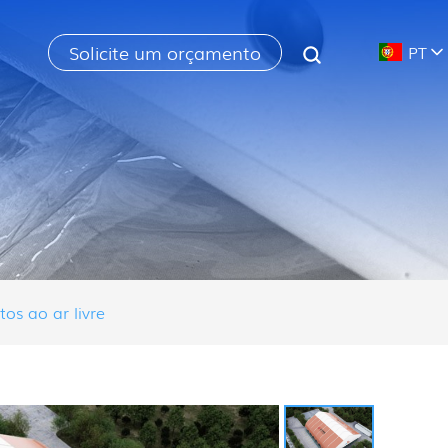
Solicite um orçamento
PT
os ao ar livre