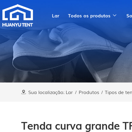
Lar
Todos os produtos
So
Sua localização:
Lar
/
Produtos
/
Tipos de te
Tenda curva grande T