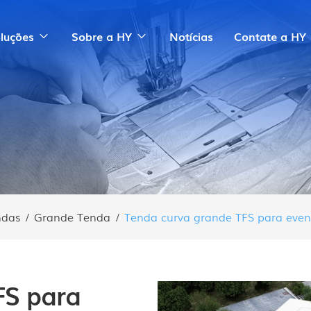
luções
Sobre a HY
Notícias
Contate a HY
ndas
/
Grande Tenda
/
Tenda curva grande TFS para event
FS para