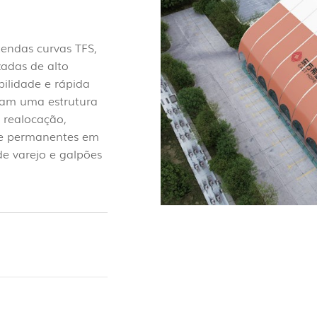
tendas curvas TFS,
zadas de alto
bilidade e rápida
tam uma estrutura
 realocação,
s e permanentes em
e varejo e galpões