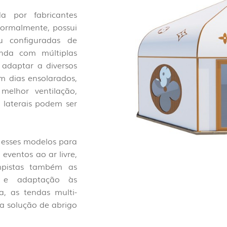
a por fabricantes
 Normalmente, possui
u configuradas de
nda com múltiplas
e adaptar a diversos
m dias ensolarados,
melhor ventilação,
 laterais podem ser
m esses modelos para
ventos ao ar livre,
mpistas também as
 e adaptação às
, as tendas multi-
ma solução de abrigo