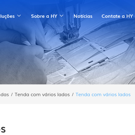
luções
Sobre a HY
Notícias
Contate a HY
ndas
/
Tenda com vários lados
/
Tenda com vários lados
os