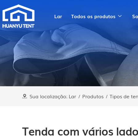
Lar
Todos os produtos
So
Sua localização:
Lar
/
Produtos
/
Tipos de te
Tenda com vários lad