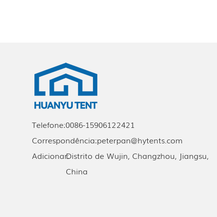
Telefone:
0086-15906122421
Correspondência:
peterpan@hytents.com
Adicionar:
Distrito de Wujin, Changzhou, Jiangsu,
China