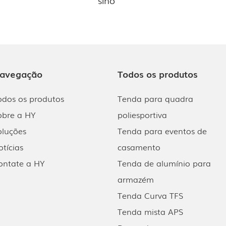
avegação
Todos os produtos
odos os produtos
Tenda para quadra
obre a HY
poliesportiva
oluções
Tenda para eventos de
otícias
casamento
ontate a HY
Tenda de alumínio para
armazém
Tenda Curva TFS
Tenda mista APS