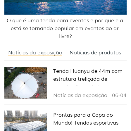
O que é uma tenda para eventos e por que ela 
está se tornando popular em eventos ao ar 
livre?
Notícias da exposição
Notícias de produtos
Tenda Huanyu de 44m com
estrutura treliçada de
grande vão enviada para o
Senegal para projetos
Notícias da exposição
06-04
esportivos e de exposições
na África Ocidental.
Prontas para a Copa do
Mundo! Tendas esportivas
duráveis ​​para estádios e