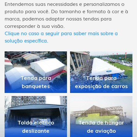
Entendemos suas necessidades e personalizamos o
produto para você. Do tamanho e formato à cor e à
marca, podemos adaptar nossas tendas para
corresponder à sua visão.
Clique no caso a seguir para saber mais sobre a
solução específica.
Tenda de
Tenda para
assistência médica
exposição de carros
em desastres
Tenda de hangar
Tenda de
de aviação
Celebração