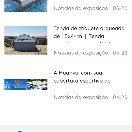
eventos.
Notícias da exposição
05-26
Tenda de críquete arqueada
de 15x44m | Tenda
esportiva personalizada para
Chipre
Notícias da exposição
05-22
A Huanyu, com sua
cobertura esportiva de
estrutura modular, fará sua
estreia na 139ª Feira de
Notícias da exposição
04-29
Cantão, convidando
visitantes do mundo todo
para o estande 11.1L24.