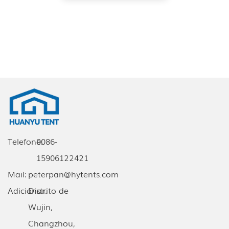
Telefone:
0086-
15906122421
Mail:
peterpan@hytents.com
Adicionar:
Distrito de
Wujin,
Changzhou,