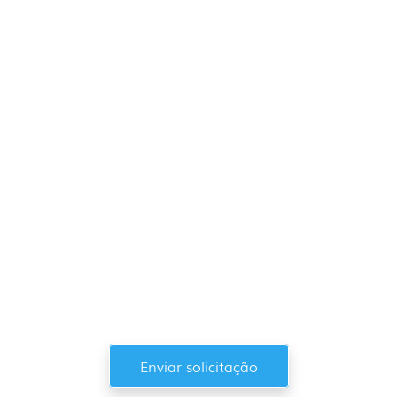
Quer saber
mais sobre o
aluguel de
tendas HY e
tendas
personalizadas?
Enviar solicitação