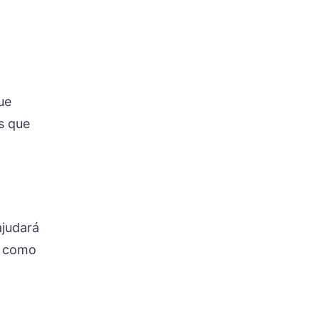
ue
s que
ajudará
s como