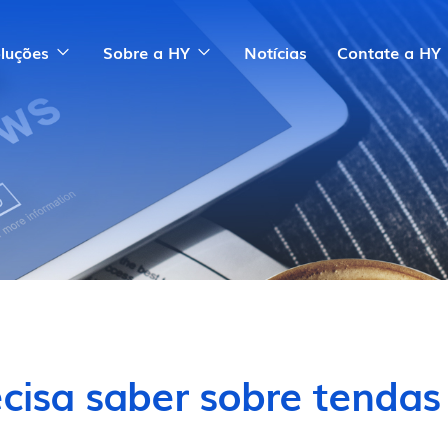
luções
Sobre a HY
Notícias
Contate a HY
cisa saber sobre tendas