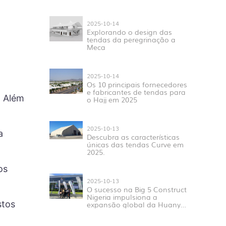
Meca em Mina?
2025-10-14
Explorando o design das
tendas da peregrinação a
Meca
2025-10-14
Os 10 principais fornecedores
e fabricantes de tendas para
. Além
o Hajj em 2025
2025-10-13
a
Descubra as características
únicas das tendas Curve em
2025.
os
2025-10-13
O sucesso na Big 5 Construct
Nigeria impulsiona a
stos
expansão global da Huanyu
Tent.