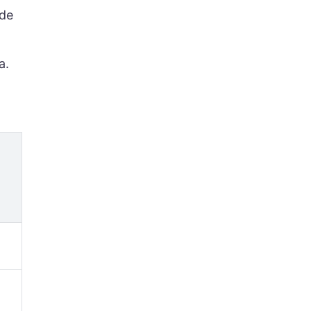
 de
a.