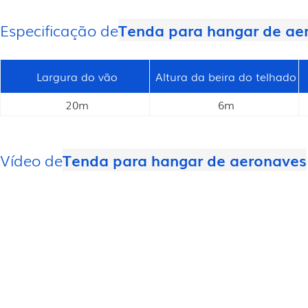
Especificação de
Tenda para hangar de ae
Largura do vão
Altura da beira do telhado
20m
6m
Vídeo de
Tenda para hangar de aeronaves