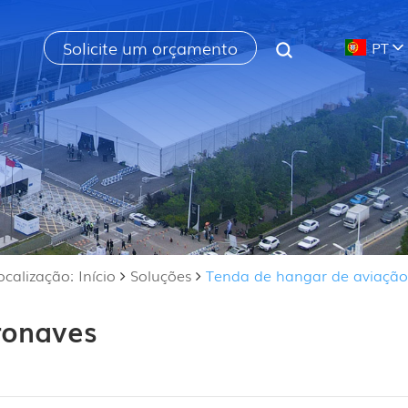
Solicite um orçamento
PT
ocalização: Início
Soluções
Tenda de hangar de aviação
ronaves