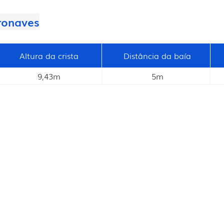
ronaves
Altura da crista
Distância da baía
9,43m
5m