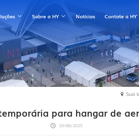
luções
Sobre a HY
Notícias
Contate a HY
Sua l
temporária para hangar de ae
10/06/2025