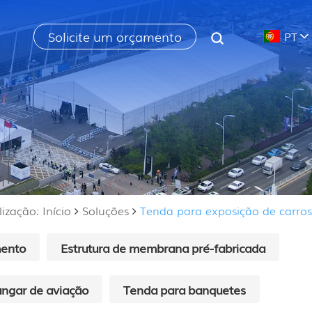
Solicite um orçamento
PT
ização: Início
Soluções
Tenda para exposição de carros
mento
Estrutura de membrana pré-fabricada
ngar de aviação
Tenda para banquetes