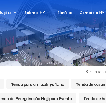
luções
Sobre a HY
Notícias
Contate a HY
Sua local
Tenda para armazém/oficina
Tenda de casa
enda de Peregrinação Hajj para Evento
Tenda de ha