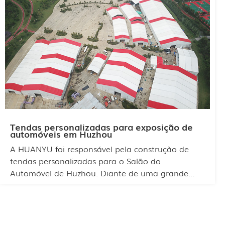
excelente visibilidade e oportunidades de
branding. Seu design de vão livre cria um
ambiente desobstruído que aprimora a
experiência do visitante, tornando-a uma escolha
excepcional para exposições automotivas e
eventos de marketing.
Tendas personalizadas para exposição de
automóveis em Huzhou
A HUANYU foi responsável pela construção de
tendas personalizadas para o Salão do
Automóvel de Huzhou. Diante de uma grande
área de exposição e inúmeras marcas
participantes, nossa equipe utilizou com maestria
os princípios do design modular para dividir o
espaço de forma racional. Essa abordagem