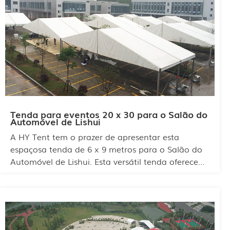
mão de obra.
Tenda para eventos 20 x 30 para o Salão do
Automóvel de Lishui
A HY Tent tem o prazer de apresentar esta
espaçosa tenda de 6 x 9 metros para o Salão do
Automóvel de Lishui. Esta versátil tenda oferece
um espaço de exposição ideal de 56 metros
quadrados, perfeito para exibição de veículos e
promoção de marcas. A estrutura durável e
resistente às intempéries garante proteção
confiável, ao mesmo tempo que proporciona