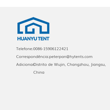
Telefone:
0086-15906122421
Correspondência:
peterpan@hytents.com
Adicionar:
Distrito de Wujin, Changzhou, Jiangsu,
China