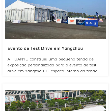
Evento de Test Drive em Yangzhou
A HUANYU construiu uma pequena tenda de
exposição personalizada para o evento de test
drive em Yangzhou. O espaço interno da tenda
foi otimizado para acomodar diversos veículos em
exposição e para realização de test drives, sem
causar sensação de aglomeração ao público. A
tenda é fácil de montar e desmontar, o que
economiza tempo e custos de mão de obra.