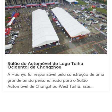
espaço interno do salão para destacar as
características de seus veículos. A tenda possui
um amplo espaço interno e capacidade para
centenas de visitantes. Além disso, a estrutura da
tenda é resistente ao vento, à chuva e oferece
sombra.
Salão do Automóvel do Lago Taihu
Ocidental de Changzhou
A Huanyu foi responsável pela construção de uma
grande tenda personalizada para o Salão
Automóvel de Changzhou West Taihu. Este
projeto envolveu uma grande área de exposição
e um grande número de marcas. Mas isso não
representou um problema para a equipe
profissional da Huanyu. A equipe aplicou um