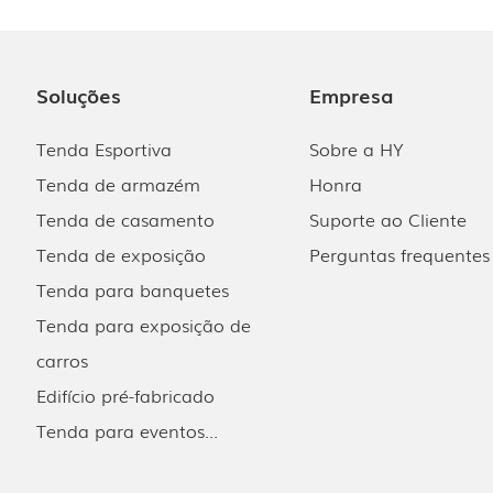
planejamento racional para a construção do
espaço e utilizou um design modular para dividir
os ambientes e diferenciar as marcas, permitindo
Soluções
Empresa
que cada participante encontrasse o que
precisava. Cada marca também pôde utilizar o
Tenda Esportiva
Sobre a HY
espaço de forma racional para o layout interno,
destacando suas características. A tenda possui
Tenda de armazém
Honra
um amplo espaço interno e pode acomodar
Tenda de casamento
Suporte ao Cliente
centenas de visitantes.
Tenda de exposição
Perguntas frequentes
Tenda para banquetes
Tenda para exposição de
carros
Edifício pré-fabricado
Tenda para eventos...