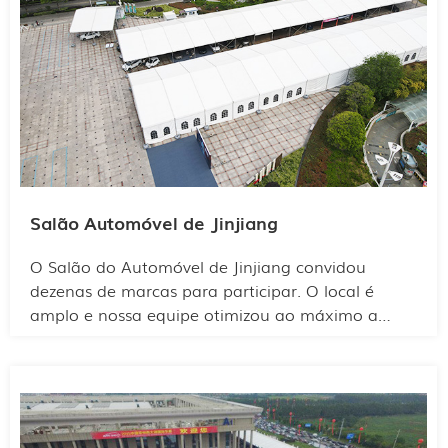
Salão Automóvel de Jinjiang
O Salão do Automóvel de Jinjiang convidou
dezenas de marcas para participar. O local é
amplo e nossa equipe otimizou ao máximo a
estrutura do espaço. Para diferenciar as marcas,
foi utilizado um design modular para a divisão
dos estandes, permitindo que cada participante
encontrasse facilmente a marca desejada. Cada
marca de automóveis também pôde aproveitar o