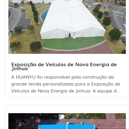
espaço de forma racional para o layout interno e
exibir suas características próprias. A tenda possui
um amplo espaço interno e pode acomodar
centenas de pessoas.
Exposição de Veículos de Nova Energia de
Jinhua
A HUANYU foi responsável pela construção da
grande tenda personalizada para a Exposição de
Veículos de Nova Energia de Jinhua. A equipe da
Huanyu aplicou um planejamento inteligente do
espaço e utilizou um design modular para
diferenciar as marcas, permitindo que cada
participante encontrasse facilmente a marca
desejada. Cada marca de veículo de nova energia