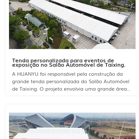
Tenda personalizada para eventos de
exposição no Salão Automóvel de Taixing.
A HUANYU foi responsável pela construção da
grande tenda personalizada do Salão Automóvel
de Taixing. O projeto envolvia uma grande área e
um grande número de marcas. Nossa equipe
utilizou a estrutura do local de forma racional e
adotou um design modular para dividir o espaço
e diferenciar as marcas, permitindo que cada
expositor encontrasse claramente o que
precisava. Cada marca também pôde utilizar o