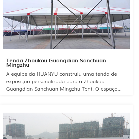
Tenda Zhoukou Guangdian Sanchuan
Mingzhu
A equipe da HUANYU construiu uma tenda de
exposição personalizada para a Zhoukou
Guangdian Sanchuan Mingzhu Tent. O espaço
interno da tenda é utilizado de forma inteligente,
e o design modular diferencia cada marca. Ela
pode acomodar centenas de pessoas, e o público
não se sentirá em um ambiente lotado durante a
visita. A tenda é fácil de montar e desmontar
rapidamente, o que economiza tempo e custos de