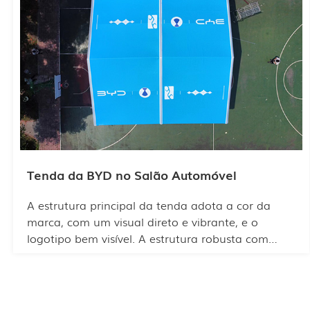
também pôde utilizar o espaço de forma
estratégica para o layout interno, destacando as
características de sua própria marca. A tenda
possui um amplo espaço interno e pode
acomodar centenas de visitantes. Sua estrutura é
robusta e resistente às intempéries.
Tenda da BYD no Salão Automóvel
A estrutura principal da tenda adota a cor da
marca, com um visual direto e vibrante, e o
logotipo bem visível. A estrutura robusta com
colunas de sustentação garante resistência a
ventos fortes e tempestades. Além disso, ela
oferece sombra e ventilação nos dias quentes de
verão.