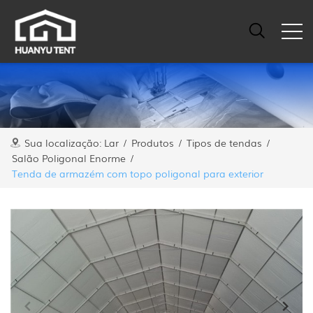
Sua localização:
Lar
/
Produtos
/
Tipos de tendas
/
Salão Poligonal Enorme
/
Tenda de armazém com topo poligonal para exterior