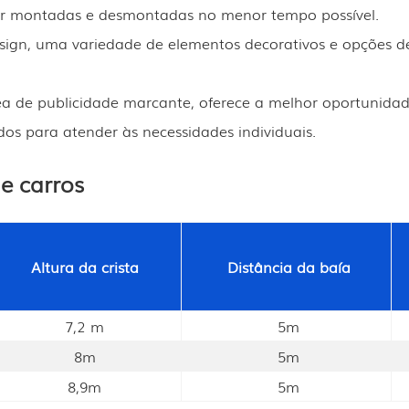
 ser montadas e desmontadas no menor tempo possível.
sign, uma variedade de elementos decorativos e opções d
 de publicidade marcante, oferece a melhor oportunidade 
os para atender às necessidades individuais.
e carros
Altura da crista
Distância da baía
7,2 m
5m
8m
5m
8,9m
5m