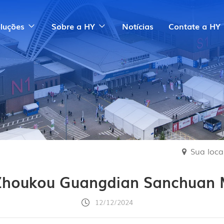
luções
Sobre a HY
Notícias
Contate a HY
Sua local
Zhoukou Guangdian Sanchuan 
12/12/2024