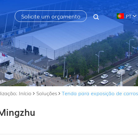
Solicite um orçamento
PT
ização: Início
Soluções
Tenda para exposição de carros
Mingzhu