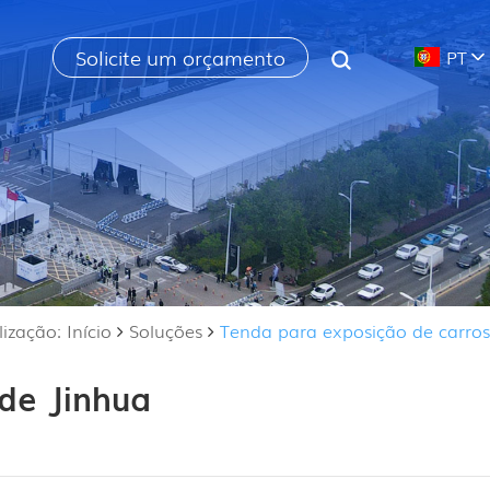
Solicite um orçamento
PT
ização: Início
Soluções
Tenda para exposição de carros
de Jinhua