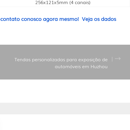
256x121x5mm (4 canais)
 contato conosco agora mesmo!
Veja os dados
Tendas personalizadas para exposição de
automóveis em Huzhou