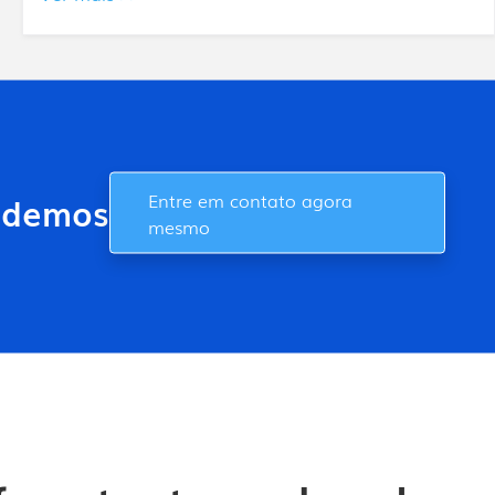
Entre em contato agora
podemos
mesmo
.