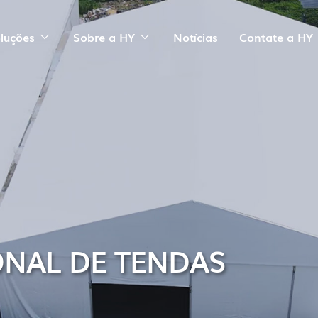
luções
Sobre a HY
Notícias
Contate a HY
ONAL DE TENDAS