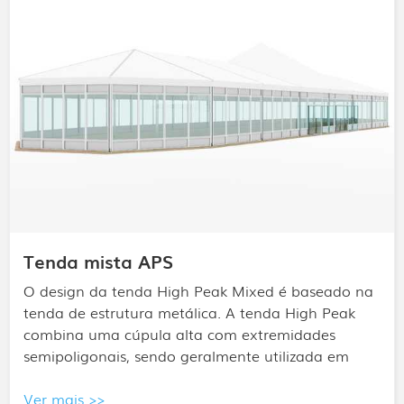
Tenda para Ginásio Poliesportivo
Pode ser construído rapidamente, personalizado de
forma flexível e reutilizável. É adequado para
terrenos urbanos ociosos e espaços em telhados,
podendo ser concluído e colocado em uso em uma
semana.
Ver mais >>