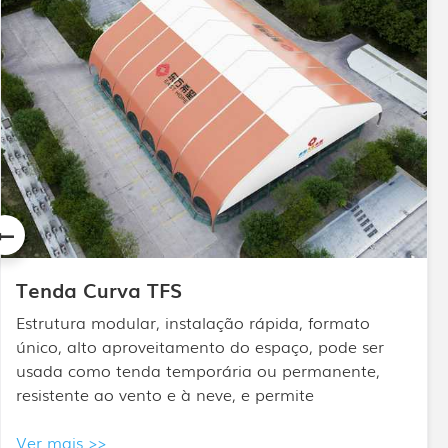
Tenda mista APS
O design da tenda High Peak Mixed é baseado na
tenda de estrutura metálica. A tenda High Peak
combina uma cúpula alta com extremidades
semipoligonais, sendo geralmente utilizada em
eventos de alto nível.
Ver mais >>