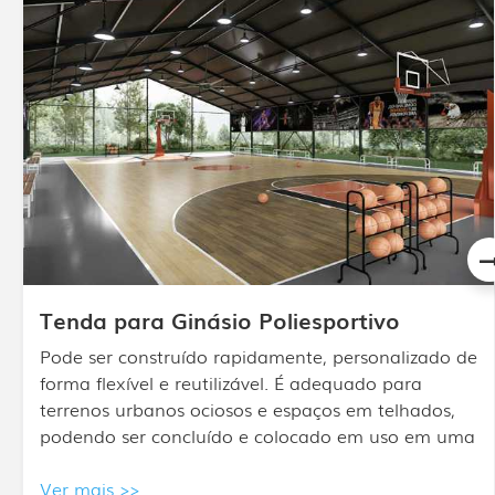
Domo de ar
Um material compósito multicamadas com
múltiplos tratamentos de superfície, estrutura de
construção simples, fácil construção sem destruir a
fundação e que pode ser removido do local a
qualquer momento.
Ver mais >>