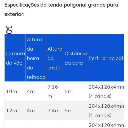
Especificações da tenda poligonal grande para
exterior:
Altura
da
Altura
Largura
Distância
beira
da
Perfil principal
do vão
da baía
do
crista
telhado
7,16
204x120x4mm
10m
4m
5m
m
(4 canais)
204x120x4mm
12m
4m
7,4m
5m
(4 canais)
204x120x4mm