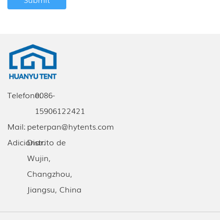
Telefone:
0086-
15906122421
Mail:
peterpan@hytents.com
Adicionar:
Distrito de
Wujin,
Changzhou,
Jiangsu, China