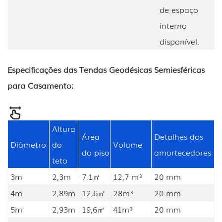
de espaço
interno
disponível.
Especificações das Tendas Geodésicas Semiesféricas
para Casamento:
Altura
Área
Detalhes dos
Diâmetro
do
Volume
do piso
amortecedores
teto
3m
2,3m
7,1㎡
12,7 m³
20 mm
4m
2,89m
12,6㎡
28m³
20 mm
5m
2,93m
19,6㎡
41m³
20 mm