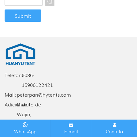
Telefone:
0086-
15906122421
Mail:
peterpan@hytents.com
Adicionar:
Distrito de
Wujin,
Changzhou,
WhatsApp
E-mail
Contato
Jiangsu, China