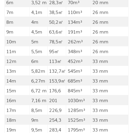
6m
3,52 m
28,3㎡
70m³
20 mm
7m
4,1m
38,5㎡
110m³
26 mm
8m
4m
50,2㎡
134m³
26 mm
9m
4,5m
63,6㎡
191m³
26 mm
10m
5m
78,5㎡
262m³
26 mm
11m
5,5m
95㎡
348m³
26 mm
12m
6m
113㎡
452m³
33 mm
13m
5,82m
132,7㎡
545m³
33 mm
14m
6,27m
153,9㎡
685m³
33 mm
15m
6,72 m
176,6
845m³
33 mm
16m
7,16 m
201
1030m³
33 mm
17m
8,5m
226,9
1285m³
33 mm
18m
9m
254,3
1525m³
33 mm
19m
9,5m
283,4
1795m³
33 mm