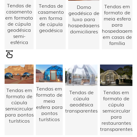
Tendas de
Tendas de
Tendas em
Domo
casamento
casamento
formato de
geodésico de
em formato
em forma
meia esfera
luxo para
de cúpula
de cúpula
para
hospedagens
geodésica
geodésica
hospedagem
domiciliares
semi-
em casas de
esférica
família
Tendas em
Tendas em
Tendas de
Tendas em
formato de
formato de
cúpula
formato de
meia
cúpula
geodésica
cúpula
esfera para
semicircular
transparentes
semicircular
pontos
para pontos
para
turísticos
turísticos
restaurantes
transparentes