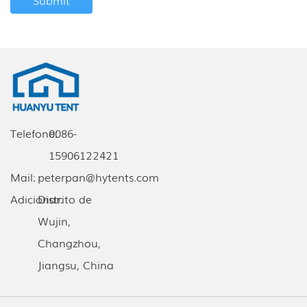
Telefone:
0086-
15906122421
Mail:
peterpan@hytents.com
Adicionar:
Distrito de
Wujin,
Changzhou,
Jiangsu, China