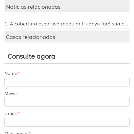
Notícias relacionadas
1. A cobertura esportiva modular Huanyu fará sua estreia na 139ª Feira de Cantão, convidando visitantes do mundo todo para o estande 11.1L24.
Casos relacionados
Consulte agora
Nome:
*
Móvel:
E-mail:
*
Mensagem:
*