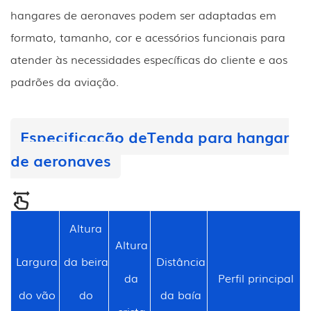
hangares de aeronaves podem ser adaptadas em
formato, tamanho, cor e acessórios funcionais para
atender às necessidades específicas do cliente e aos
padrões da aviação.
Especificação de
Tenda para hangar
de aeronaves
Altura
Altura
Largura
da beira
Distância
da
Perfil principal
do vão
do
da baía
crista