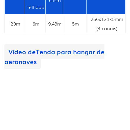
telhado
256x121x5mm
20m
6m
9,43m
5m
(4 canais)
Vídeo de
Tenda para hangar de
aeronaves