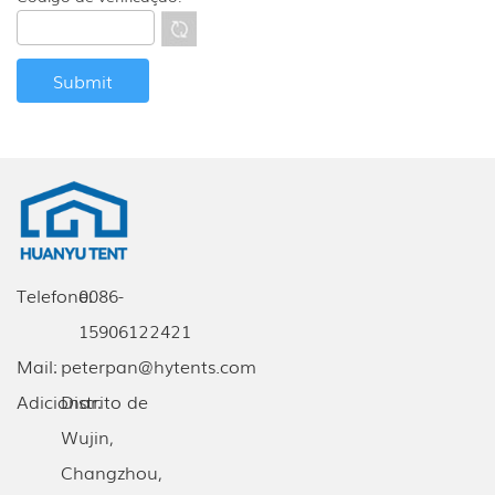
Telefone:
0086-
15906122421
Mail:
peterpan@hytents.com
Adicionar:
Distrito de
Wujin,
Changzhou,