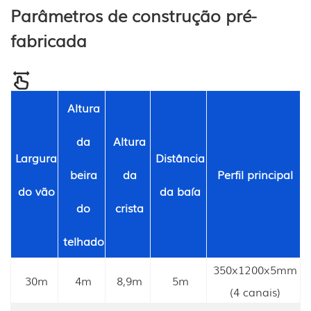
Parâmetros de construção pré-
fabricada
Altura
da
Altura
Largura
Distância
beira
da
Perfil principal
do vão
da baía
do
crista
telhado
350x1200x5mm
30m
4m
8,9m
5m
(4 canais)