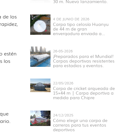
30 m. Nuevo lanzamiento.
 de los
4 DE JUNIO DE 2026
rapidez,
Carpa tipo celosía Huanyu
de 44 m de gran
envergadura enviada a
Senegal para proyectos
deportivos y de exposiciones
en África Occidental.
26-05-2026
o estén
¡Preparados para el Mundial!
s los
Carpas deportivas resistentes
para estadios y eventos.
22/05/2026
Carpa de cricket arqueada de
15×44 m | Carpa deportiva a
medida para Chipre
 que
24/12/2025
ario.
Cómo elegir una carpa de
carreras para tus eventos
deportivos