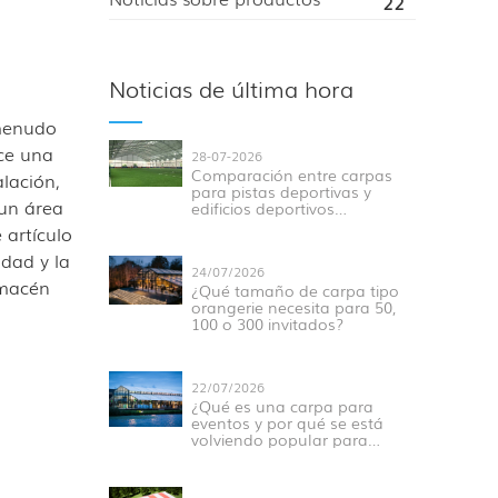
22
Noticias de última hora
 menudo
ce una
28-07-2026
Comparación entre carpas
alación,
para pistas deportivas y
 un área
edificios deportivos
tradicionales para eventos
 artículo
modernos.
idad y la
24/07/2026
lmacén
¿Qué tamaño de carpa tipo
orangerie necesita para 50,
100 o 300 invitados?
22/07/2026
¿Qué es una carpa para
eventos y por qué se está
volviendo popular para
eventos al aire libre?