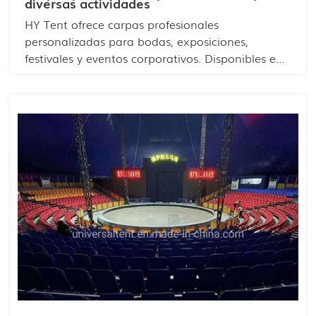
diversas actividades
HY Tent ofrece carpas profesionales
personalizadas para bodas, exposiciones,
festivales y eventos corporativos. Disponibles en
tamaños versátiles, como carpas de 10x10,
20x20 y 20x40, nuestras soluciones combinan
durabilidad, funcionalidad y flexibilidad estética.
Con robustas estructuras de aluminio, tela
impermeable de PVC y diseños personalizables
(tamaño, color y marca), nuestras carpas se
adaptan a diversas necesidades.