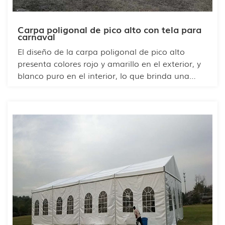
Carpa poligonal de pico alto con tela para
carnaval
El diseño de la carpa poligonal de pico alto
presenta colores rojo y amarillo en el exterior, y
blanco puro en el interior, lo que brinda una
experiencia visual más atractiva y destacada. Las
carpas de carnaval más comunes tienen
tamaños de 6, 8, 9, 10 y 12 metros, con una
altura lateral estándar de 2,6 metros y están
hechas de tela ignífuga con doble revestimiento
de PVC en la parte opaca. Es la mejor opción
para espectáculos de carnaval.