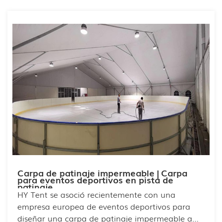
Nuestra carpa blanca para eventos de 10x10 es
ideal para bodas, con un diseño elegante, tela
impermeable duradera y estructura de acero
para mayor estabilidad. Totalmente
personalizable en tamaño, color y marca,
garantiza la perfecta adaptación para eventos
especiales.
Carpa de patinaje impermeable | Carpa
para eventos deportivos en pista de
patinaje
HY Tent se asoció recientemente con una
empresa europea de eventos deportivos para
diseñar una carpa de patinaje impermeable a