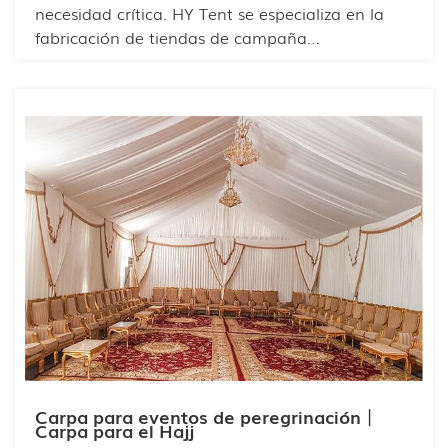
necesidad crítica. HY Tent se especializa en la
fabricación de tiendas de campaña
personalizadas para desastres, diseñadas para
satisfacer las necesidades urgentes de
situaciones de emergencia en todo el mundo.
Nuestras tiendas están diseñadas pensando en
la durabilidad, la funcionalidad y el rápido
despliegue, lo que las hace ideales para
gobiernos, ONG y organizaciones internacionales
de ayuda.
Carpa para eventos de peregrinación丨
Carpa para el Hajj