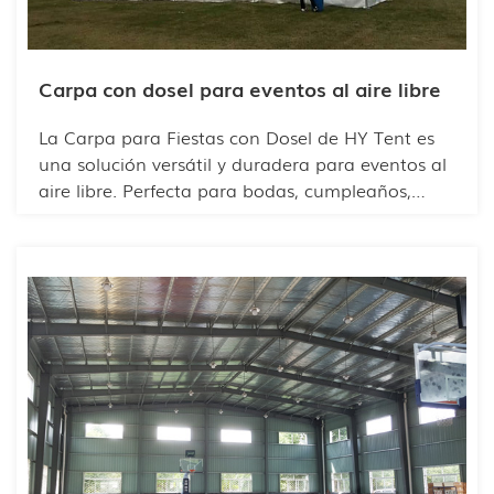
Carpa con dosel para eventos al aire libre
La Carpa para Fiestas con Dosel de HY Tent es
una solución versátil y duradera para eventos al
aire libre. Perfecta para bodas, cumpleaños,
festivales y reuniones corporativas, esta carpa
combina funcionalidad y estética. Su estructura
ligera pero robusta ofrece protección contra el
sol, la lluvia y el viento, garantizando la
comodidad de los invitados. Personalizable en
tamaño, color y marca, se adapta a la
perfección a cualquier temática o espacio.