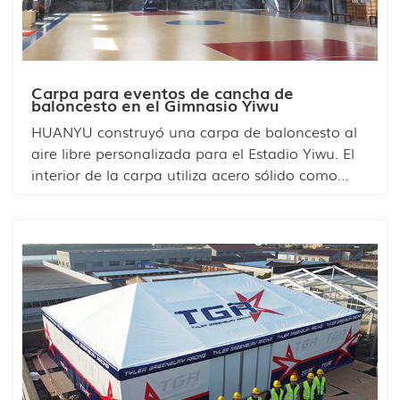
Carpa para eventos de cancha de
baloncesto en el Gimnasio Yiwu
HUANYU construyó una carpa de baloncesto al
aire libre personalizada para el Estadio Yiwu. El
interior de la carpa utiliza acero sólido como
columnas y estructura portante, y el exterior está
revestido con placas de aluminio. El espacio es
amplio y luminoso, con una excelente
ventilación. Todos los materiales son ecológicos
y el plazo de construcción es menor que el de la
ingeniería civil, lo que ahorra mano de obra. Los
materiales son resistentes y duraderos, y resisten
el viento y la lluvia.