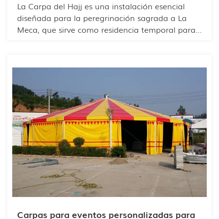
La Carpa del Hajj es una instalación esencial
diseñada para la peregrinación sagrada a La
Meca, que sirve como residencia temporal para
peregrinos de todo el mundo. Estas carpas
cuentan con una resistente estructura de
aluminio y PVC, con opciones de paredes
laterales que incluyen paneles de PVC, paredes
de vidrio o materiales ABS transparentes, lo que
ofrece flexibilidad tanto para la privacidad como
para la entrada de luz natural. El interior se
puede personalizar por completo para satisfacer
las necesidades religiosas y funcionales,
garantizando así comodidad y practicidad
durante la peregrinación.
Carpas para eventos personalizadas para