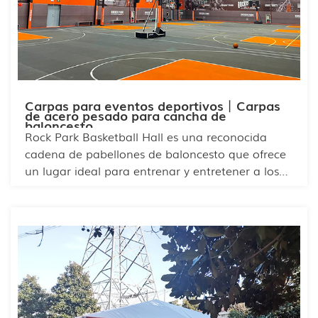
Carpas para eventos deportivos丨Carpas
de acero pesado para cancha de
baloncesto
Rock Park Basketball Hall es una reconocida
cadena de pabellones de baloncesto que ofrece
un lugar ideal para entrenar y entretener a los
aficionados. Los pabellones de Rock Park suelen
estar equipados con canchas cubiertas de
caucho, bien ventiladas, cálidas en invierno y
frescas en verano, ideales para todo tipo de
deportes. La estructura de la carpa es robusta,
de diseño modular y con divisiones
transparentes.