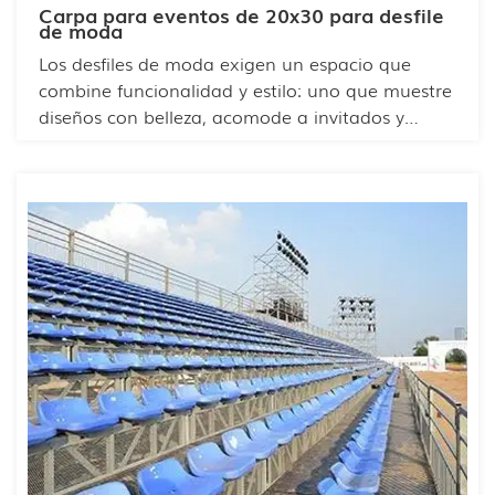
Carpa para eventos de 20x30 para desfile
de moda
Los desfiles de moda exigen un espacio que
combine funcionalidad y estilo: uno que muestre
diseños con belleza, acomode a invitados y
personal, y se adapte a las necesidades de
iluminación, puesta en escena y backstage. La
carpa para eventos de 20x30 de HY Tent está
diseñada a medida para eventos de moda,
resolviendo los desafíos específicos de la
industria y mejorando la experiencia general del
evento para organizadores, marcas y asistentes.