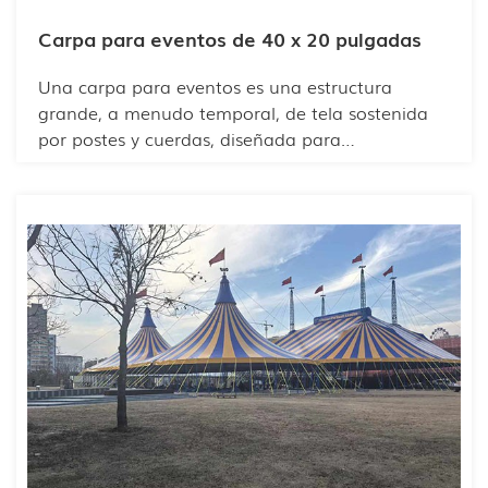
Carpa para eventos de 40 x 20 pulgadas
Una carpa para eventos es una estructura
grande, a menudo temporal, de tela sostenida
por postes y cuerdas, diseñada para
proporcionar un espacio cubierto versátil para
eventos. Como proveedor líder, HY Tent ofrece
una gama de tamaños y estilos, incluyendo la
espaciosa carpa para eventos de 40x20 para
satisfacer diversas necesidades. Estas carpas son
muy adaptables, fáciles de montar e ideales
para bodas, exposiciones y eventos corporativos.
Combinando durabilidad y flexibilidad estética,
nuestras carpas para eventos garantizan un
refugio confiable y un atractivo visual mejorado
para cualquier ocasión.