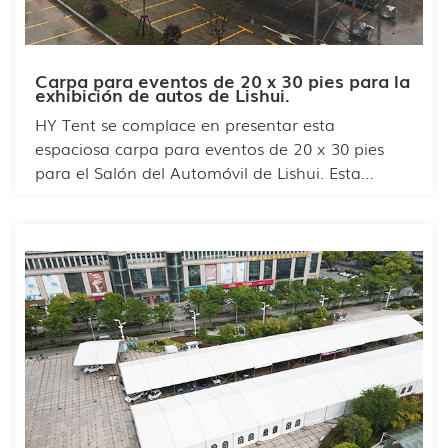
Carpa para eventos de 20 x 30 pies para la
exhibición de autos de Lishui.
HY Tent se complace en presentar esta
espaciosa carpa para eventos de 20 x 30 pies
para el Salón del Automóvil de Lishui. Esta
versátil carpa ofrece un espacio de exhibición
ideal de 600 pies cuadrados, perfecto para
exhibiciones de vehículos y promociones de
marca. Su estructura duradera y resistente a la
intemperie garantiza una protección confiable, a
la vez que permite una excelente visibilidad y
oportunidades para la promoción de marcas. Su
diseño diáfano crea un entorno sin obstáculos
que mejora la experiencia del visitante,
convirtiéndola en una opción excepcional para
exposiciones automovilísticas y eventos de