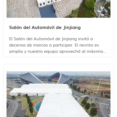
marketing.
Salón del Automóvil de Jinjiang
El Salón del Automóvil de Jinjiang invitó a
decenas de marcas a participar. El recinto es
amplio y nuestro equipo aprovechó al máximo
su diseño. Para diferenciar las marcas, se utilizó
un diseño modular para la distribución del
espacio, de modo que cada participante pudiera
encontrar fácilmente la marca que buscaba.
Cada marca de automóviles también pudo
optimizar el espacio para la distribución interna
y así destacar las características de su propia
marca. La carpa cuenta con un amplio espacio
interior y puede albergar a cientos de visitantes.
Su estructura es robusta, resistente al viento, a la