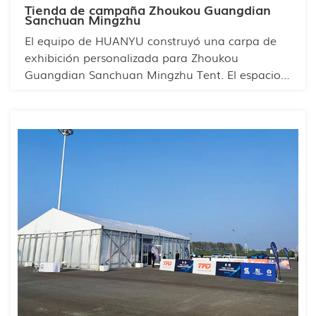
Tienda de campaña Zhoukou Guangdian
Sanchuan Mingzhu
El equipo de HUANYU construyó una carpa de
exhibición personalizada para Zhoukou
Guangdian Sanchuan Mingzhu Tent. El espacio
interior de la carpa está optimizado y su diseño
modular permite distinguir cada marca. Tiene
capacidad para cientos de personas, y el público
no se sentirá agobiado durante la visita. La
carpa es fácil de instalar y desmontar
rápidamente, lo que ahorra tiempo y costos de
mano de obra.