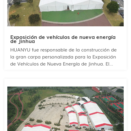
lluvia y al sol.
Exposición de vehículos de nueva energía
de Jinhua
HUANYU fue responsable de la construcción de
la gran carpa personalizada para la Exposición
de Vehículos de Nueva Energía de Jinhua. El
equipo de Huanyu optimizó la construcción del
recinto y utilizó un diseño modular para
diferenciar las marcas, de modo que cada
participante pudiera encontrar fácilmente la que
buscaba. Cada marca de vehículos de nueva
energía también pudo aprovechar el espacio
para la distribución interna y así mostrar las
características de su propia marca. La carpa
cuenta con un amplio espacio interior y puede