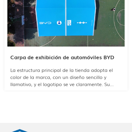
cada participante pudiera encontrar fácilmente
lo que necesitaba. Además, cada marca pudo
aprovechar el espacio para la distribución
interna y así destacar sus características
distintivas. La carpa cuenta con un amplio
espacio interior y tiene capacidad para cientos
de visitantes.
Carpa de exhibición de automóviles BYD
La estructura principal de la tienda adopta el
color de la marca, con un diseño sencillo y
llamativo, y el logotipo se ve claramente. Su
robusta estructura de columnas soporta fuertes
vientos y tormentas. Además, ofrece sombra y
ventilación durante el verano.