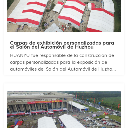
albergar a cientos de visitantes. Su robusta
estructura le permite resistir las inclemencias del
tiempo.
Carpas de exhibición personalizadas para
el Salón del Automóvil de Huzhou
HUANYU fue responsable de la construcción de
carpas personalizadas para la exposición de
automóviles del Salón del Automóvil de Huzhou.
Ante la gran superficie de exposición y la
participación de numerosas marcas, nuestro
equipo aplicó con maestría principios de diseño
modular para distribuir el espacio de forma
racional. Este enfoque innovador permitió
posicionar claramente cada marca,
maximizando al mismo tiempo su espacio de
exposición individual para una presentación