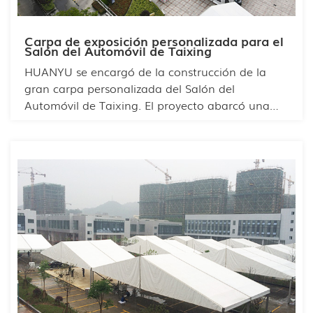
Carpa de exposición personalizada para el
Salón del Automóvil de Taixing
HUANYU se encargó de la construcción de la
gran carpa personalizada del Salón del
Automóvil de Taixing. El proyecto abarcó una
amplia superficie y contó con la participación de
numerosas marcas. Nuestro equipo optimizó la
distribución del espacio y adoptó un diseño
modular para dividirlo y diferenciar las marcas,
de modo que cada expositor pudiera encontrar
fácilmente lo que necesitaba. Además, cada
marca pudo aprovechar el espacio para la
distribución interna y mostrar sus características
distintivas. La carpa cuenta con un amplio
espacio interior con capacidad para cientos de
personas.