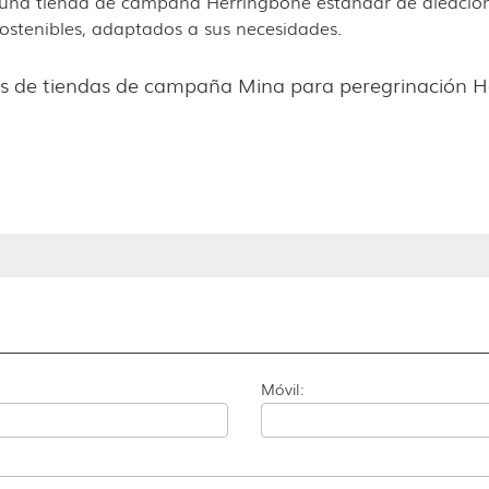
ta una tienda de campaña Herringbone estándar de aleació
sostenibles, adaptados a sus necesidades.
s de tiendas de campaña Mina para peregrinación Ha
Móvil: