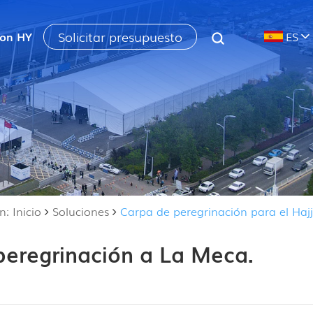
Solicitar presupuesto
con HY
ES
: Inicio
Soluciones
Carpa de peregrinación para el Hajj
peregrinación a La Meca.