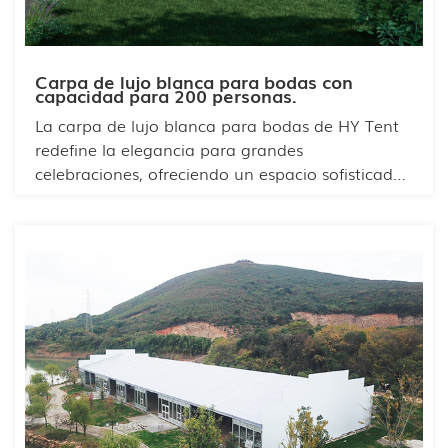
Carpa de lujo blanca para bodas con
capacidad para 200 personas.
La carpa de lujo blanca para bodas de HY Tent
redefine la elegancia para grandes
celebraciones, ofreciendo un espacio sofisticado
y personalizable diseñado específicamente para
200 invitados. Combinando belleza
arquitectónica con ingeniería avanzada, esta
carpa crea una atmósfera mágica para una
boda inolvidable.