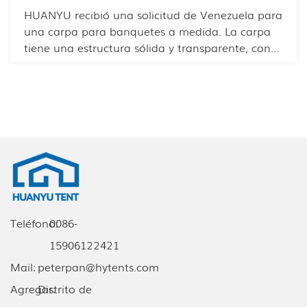
HUANYU recibió una solicitud de Venezuela para
una carpa para banquetes a medida. La carpa
tiene una estructura sólida y transparente, con
columnas de soporte en el interior para
protegerla de fuertes vientos y lluvias. Su diseño
modular permite una rápida instalación y
desmontaje.
Teléfono:
0086-
15906122421
Mail:
peterpan@hytents.com
Agregar:
Distrito de