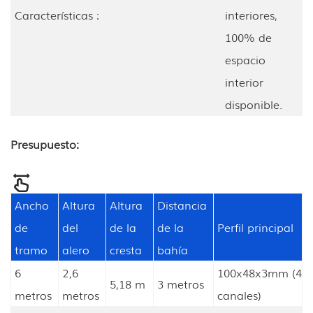
Características :
interiores,
100% de
espacio
interior
disponible.
Presupuesto:
Ancho
Altura
Altura
Distancia
de
del
de la
de la
Perfil principal
tramo
alero
cresta
bahía
6
2,6
100x48x3mm (4
5,18 m
3 metros
metros
metros
canales)