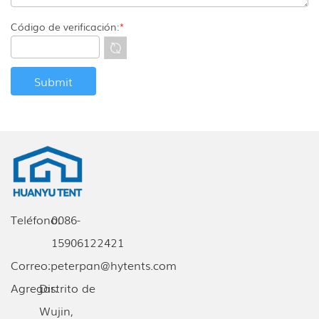
Código de verificación:
*
Teléfono:
0086-
15906122421
Correo:
peterpan@hytents.com
Agregar:
Distrito de
Wujin,