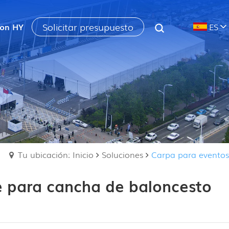
Solicitar presupuesto
con HY
ES
Tu ubicación: Inicio
Soluciones
Carpa para eventos
te para cancha de baloncesto