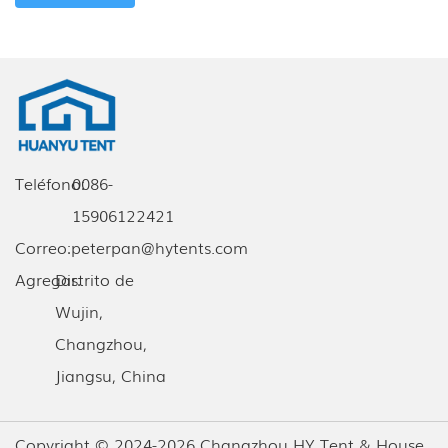
Teléfono:
0086-
15906122421
Correo:
peterpan@hytents.com
Agregar:
Distrito de
Wujin,
Changzhou,
Jiangsu, China
Copyright © 2024-2026 Changzhou HY Tent & House