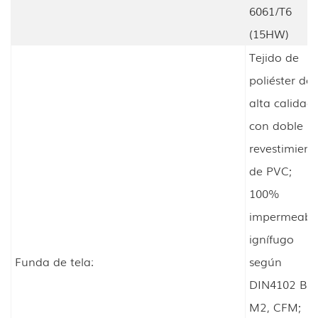
6061/T6
(15HW)
Tejido de
poliéster de
alta calidad
con doble
revestimient
de PVC;
100%
impermeable
ignífugo
Funda de tela:
según
DIN4102 B1,
M2, CFM;