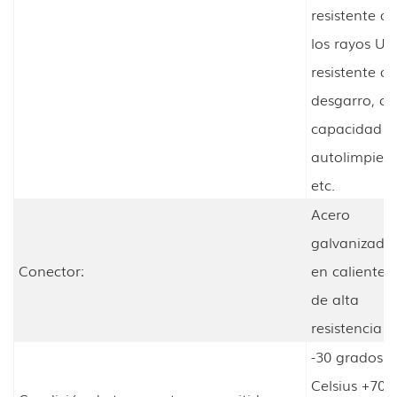
resistente a
los rayos UV
resistente al
desgarro, co
capacidad d
autolimpieza
etc.
Acero
galvanizado
Conector:
en caliente
de alta
resistencia
-30 grados
Celsius +70