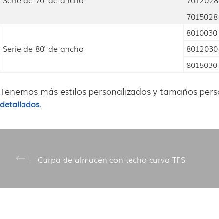
Serie de 70' de ancho
7012028
7015028
8010030
Serie de 80' de ancho
8012030
8015030
Tenemos más estilos personalizados y tamaños pers
detallados.
Carpa de almacén con techo curvo TFS