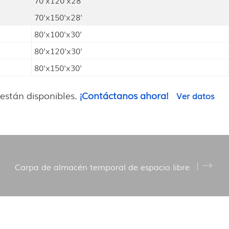
70'x120'x28'
70'x150'x28'
80'x100'x30'
80'x120'x30'
80'x150'x30'
están disponibles.
¡Contáctanos ahora!
Ver datos
Carpa de almacén temporal de espacio libre