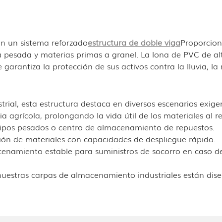
n un sistema reforzado
estructura de doble viga
Proporcion
esada y materias primas a granel. La lona de PVC de alta
arantiza la protección de sus activos contra la lluvia, la n
rial, esta estructura destaca en diversos escenarios exige
grícola, prolongando la vida útil de los materiales al res
pos pesados ​​o centro de almacenamiento de repuestos.
ón de materiales con capacidades de despliegue rápido.
namiento estable para suministros de socorro en caso de 
, nuestras carpas de almacenamiento industriales están dis