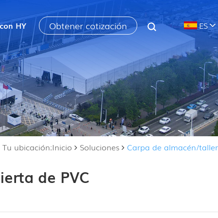
Obtener cotización
 con HY
ES
Tu ubicación:Inicio
Soluciones
Carpa de almacén/taller
bierta de PVC