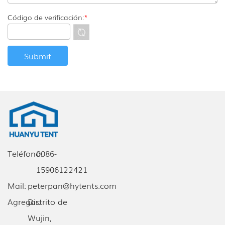
Código de verificación:
*
Teléfono:
0086-
15906122421
Mail:
peterpan@hytents.com
Agregar:
Distrito de
Wujin,