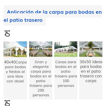
Aplicación de la carpa para bodas en
el patio trasero
30x50
Ideas
40x40
Gran y
Carpa para
Carpa
para bodas
elegante
bodas en el
para bodas
en el patio
carpa para
patio
y fiestas al
trasero con
bodas en el
trasero para
aire libre
carpa
patio
100
con dosel
trasero para
personas
200
personas