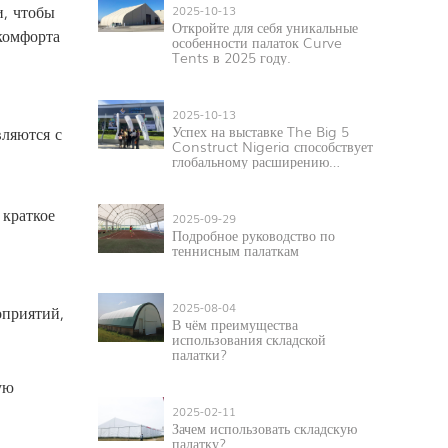
и, чтобы
2025-10-13
Откройте для себя уникальные
комфорта
особенности палаток Curve
Tents в 2025 году.
2025-10-13
Успех на выставке The Big 5
вляются с
Construct Nigeria способствует
глобальному расширению
компании Huanyu Tent.
 краткое
2025-09-29
Подробное руководство по
теннисным палаткам
2025-08-04
оприятий,
В чём преимущества
использования складской
палатки?
ую
2025-02-11
Зачем использовать складскую
палатку?