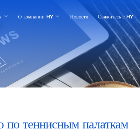
я
О компании HY
Новости
Свяжитесь с HY
о по теннисным палаткам