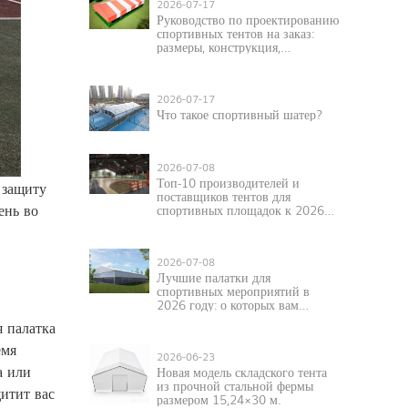
2026-07-17
Руководство по проектированию
спортивных тентов на заказ:
размеры, конструкция,
материалы и области
применения.
2026-07-17
Что такое спортивный шатер?
2026-07-08
Топ-10 производителей и
 защиту
поставщиков тентов для
ень во
спортивных площадок к 2026
году
2026-07-08
Лучшие палатки для
спортивных мероприятий в
2026 году: о которых вам
следует знать
я палатка
емя
2026-06-23
а или
Новая модель складского тента
из прочной стальной фермы
итит вас
размером 15,24×30 м.