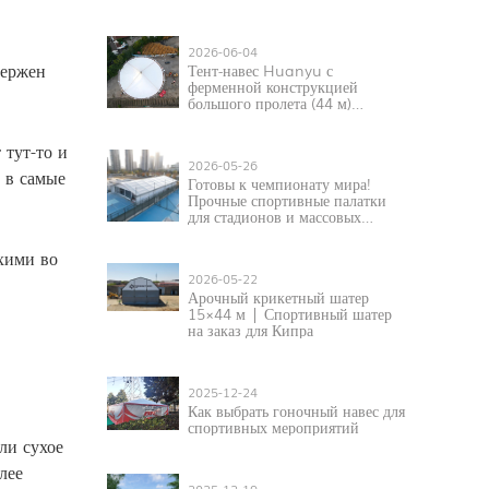
2026-06-04
вержен
Тент-навес Huanyu с
ферменной конструкцией
большого пролета (44 м)
доставлен в Сенегал для
реализации спортивных и
 тут-то и
выставочных проектов в
2026-05-26
Западной Африке.
 в самые
Готовы к чемпионату мира!
Прочные спортивные палатки
для стадионов и массовых
мероприятий.
ухими во
2026-05-22
Арочный крикетный шатер
15×44 м | Спортивный шатер
на заказ для Кипра
2025-12-24
Как выбрать гоночный навес для
спортивных мероприятий
ли сухое
лее
2025-12-19