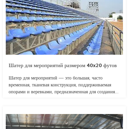
адаптирован под религиозные и функциональные
требования, обеспечивая комфорт и практичность во
время паломничества.
Шатер для мероприятий размером 40x20 футов
Шатер для мероприятий — это большая, часто
временная, тканевая конструкция, поддерживаемая
опорами и веревками, предназначенная для создания
универсального крытого пространства для
мероприятий. Компания HY Tent, являясь ведущим
поставщиком, предлагает широкий выбор размеров и
стилей, включая просторный шатер размером 40x20
футов, отвечающий самым разнообразным