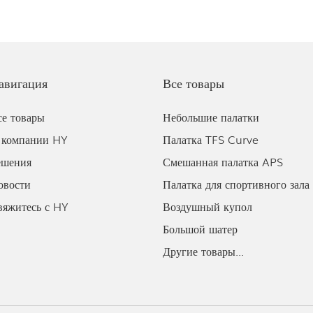
покрытием, которые хорошо вентилируются,
обеспечивают тепло зимой и прохладу летом и
подходят для всех видов спорта. Конструкция палаток
отличается прочностью, модульным дизайном и
четкими перегородками.
авигация
Все товары
се товары
Небольшие палатки
 компании HY
Палатка TFS Curve
ешения
Смешанная палатка APS
овости
Палатка для спортивного зала
вяжитесь с HY
Воздушный купол
Большой шатер
Другие товары...