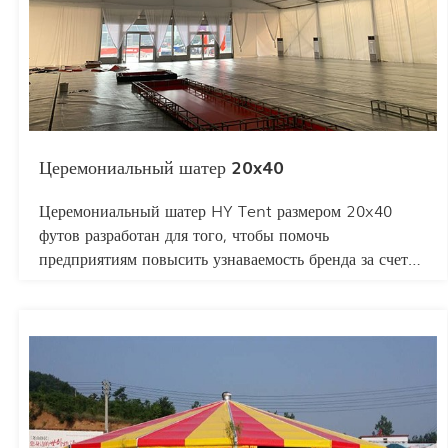
Церемониальный шатер 20x40
Церемониальный шатер HY Tent размером 20x40
футов разработан для того, чтобы помочь
предприятиям повысить узнаваемость бренда за счет
создания современных временных площадок для
мероприятий. Идеально подходящий для коммерческих
торжеств, таких как церемонии открытия научно-
технических парков, закладки первого камня,
ежегодные собрания и фестивали, этот просторный
шатер обеспечивает престижное и защищенное
пространство для размещения сцены и VIP-гостей.