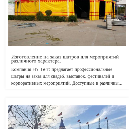
Изготовление на заказ шатров для мероприятий
различного характера.
Компания HY Tent предлагает профессиональные
шатры на заказ для свадеб, выставок, фестивалей и
корпоративных мероприятий. Доступные в различных
размерах, включая шатры 10x10, 20x20 и 20x40,
наши решения сочетают в себе долговечность,
функциональность и эстетическую гибкость. Благодаря
прочным алюминиевым рамам, водонепроницаемой
ткани ПВХ и возможности индивидуальной
настройки дизайна (размер/цвет/брендинг), наши