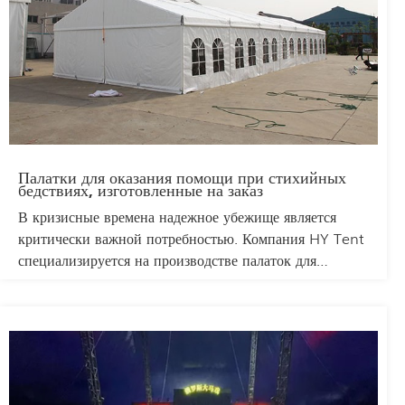
Палатки для оказания помощи при стихийных
бедствиях, изготовленные на заказ
В кризисные времена надежное убежище является
критически важной потребностью. Компания HY Tent
специализируется на производстве палаток для
оказания помощи при стихийных бедствиях,
разработанных с учетом неотложных потребностей в
чрезвычайных ситуациях по всему миру. Наши
палатки спроектированы с учетом долговечности,
функциональности и быстрого развертывания, что
делает их идеальными для правительств, НПО и