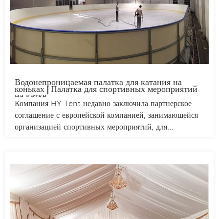
Водонепроницаемая палатка для катания на
коньках | Палатка для спортивных мероприятий
на катке
Компания HY Tent недавно заключила партнерское
соглашение с европейской компанией, занимающейся
организацией спортивных мероприятий, для
разработки специального водонепроницаемого шатра
для сезонного ледового катка. Этот
крупномасштабный шатер размером 20х40 метров был
изготовлен из водонепроницаемой полиэтиленовой
ткани и прочного стального каркаса, способного
выдерживать суровые погодные условия. Конструкция
включает в себя встроенные системы вентиляции для