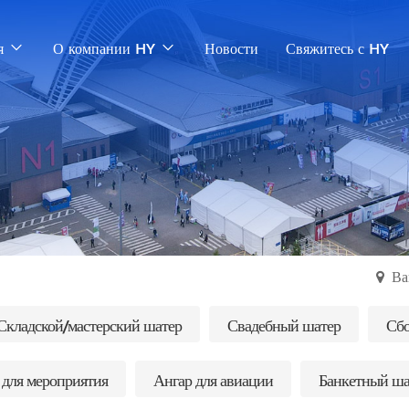
я
О компании HY
Новости
Свяжитесь с HY
Ва
Складской/мастерский шатер
Свадебный шатер
Сбо
 для мероприятия
Ангар для авиации
Банкетный ша