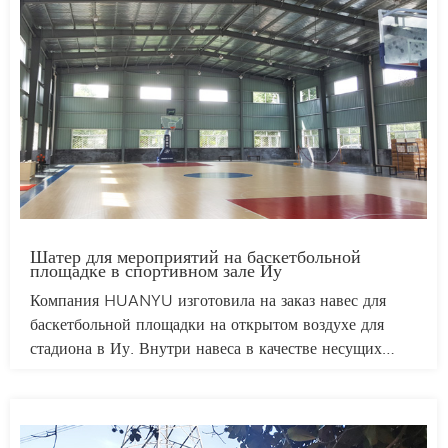
потребностям. Эти шатры отличаются высокой
адаптивностью, простотой установки и идеально
подходят для свадеб, выставок и корпоративных
мероприятий. Сочетая прочность с эстетической
гибкостью, наши шатры для мероприятий
обеспечивают надежное укрытие и повышают
визуальную привлекательность любого мероприятия.
Шатер для мероприятий на баскетбольной
площадке в спортивном зале Иу
Компания HUANYU изготовила на заказ навес для
баскетбольной площадки на открытом воздухе для
стадиона в Иу. Внутри навеса в качестве несущих
колонн и каркаса использованы прочные стальные
конструкции, а снаружи он облицован алюминиевыми
пластинами. В целом, пространство просторное и
светлое, с хорошей вентиляцией. Все материалы