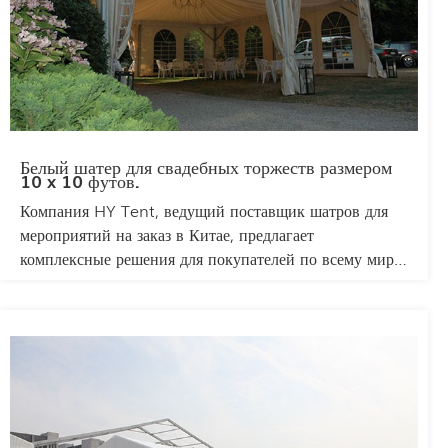
Белый шатер для свадебных торжеств размером
10 x 10 футов.
Компания HY Tent, ведущий поставщик шатров для
мероприятий на заказ в Китае, предлагает
комплексные решения для покупателей по всему миру.
Наш белый шатер размером 10x10 идеально подходит
для свадеб, отличаясь элегантным дизайном, прочной
водонепроницаемой тканью и стальным каркасом для
устойчивости. Полностью настраиваемый по размеру,
цвету и брендированию, он гарантирует идеальное
соответствие для особых мероприятий.