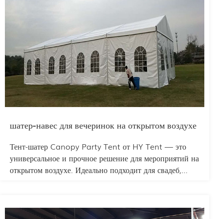
специфические задачи отрасли и повышая общее
впечатление от показа для организаторов, брендов и
участников.
шатер-навес для вечеринок на открытом воздухе
Тент-шатер Canopy Party Tent от HY Tent — это
универсальное и прочное решение для мероприятий на
открытом воздухе. Идеально подходит для свадеб,
дней рождения, фестивалей и корпоративных
мероприятий, этот шатер сочетает в себе
функциональность и эстетику. Его легкая, но прочная
конструкция обеспечивает надежную защиту от