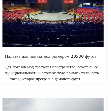
международных организаций по оказанию помощи.
Палатка для показа мод размером 20x30 футов
Для показов мод требуется пространство, сочетающее
функциональность и эстетическую привлекательность
— такое, которое прекрасно демонстрирует
дизайнерские решения, вмещает гостей и персонал, а
также адаптируется к потребностям освещения,
сценического оформления и закулисья. Палатка для
мероприятий HY Tent размером 20x30 метров создана
специально для модных мероприятий, решая