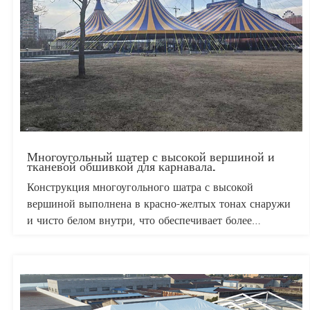
шатры адаптируются к самым разнообразным
потребностям.
Многоугольный шатер с высокой вершиной и
тканевой обшивкой для карнавала.
Конструкция многоугольного шатра с высокой
вершиной выполнена в красно-желтых тонах снаружи
и чисто белом внутри, что обеспечивает более
привлекательный и эффектный внешний вид.
Типичные размеры карнавальных шатров: 6, 8, 9, 10 и
12 метров. Стандартная высота боковых стенок
составляет 2,6 метра. Используется огнестойкая ткань
с двойным ПВХ-покрытием для полного затемнения.