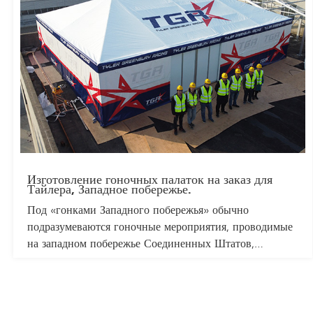
Это лучший выбор для карнавальных выступлений.
Изготовление гоночных палаток на заказ для
Тайлера, Западное побережье.
Под «гонками Западного побережья» обычно
подразумеваются гоночные мероприятия, проводимые
на западном побережье Соединенных Штатов,
особенно те, где развита культура тюнинга и уличных
гонок. Эти мероприятия не только привлекают
множество любителей автогонок, но и становятся
важной частью гоночной культуры Западного