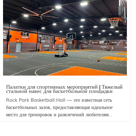
солнца, дождя и ветра, гарантируя комфорт гостям.
Возможность индивидуальной настройки размера,
цвета и брендирования позволяет легко адаптировать
его к любой тематике или месту проведения
мероприятия.
Палатки для спортивных мероприятий | Тяжелый
стальной навес для баскетбольной площадки
Rock Park Basketball Hall — это известная сеть
баскетбольных залов, предоставляющая идеальное
место для тренировок и развлечений любителям
баскетбола. Баскетбольные залы Rock Park обычно
оборудованы крытыми площадками с резиновым