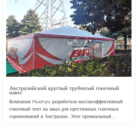
экологически чистые, а сроки строительства короче,
чем при гражданском строительстве, что позволяет
экономить рабочую силу. Материалы прочные и
долговечные, выдерживают ветер и дождь.
Австралийский круглый трубчатый гоночный
навес
Компания Huanyu разработала высокоэффективный
гоночный тент на заказ для престижных гоночных
соревнований в Австралии. Этот премиальный
гоночный тент-навес отличается эксклюзивной
внешней отделкой с логотипом клиента и узнаваемым