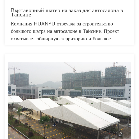
Выставочный шатер на заказ для автосалона в
Тайсине
Компания HUANYU отвечала за строительство
большого шатра на автосалоне в Тайсине. Проект
охватывает обширную территорию и большое
количество брендов. Наша команда рационально
использовала конструкцию площадки и применила
модульный дизайн для разделения пространства и
разграничения брендов, чтобы каждый экспонент мог
четко обозначить свои потребности. Каждый бренд
также мог рационально использовать пространство
для внутренней планировки и продемонстрировать
свои фирменные особенности. Шатер имеет большое
внутреннее пространство и может вместить сотни
человек.