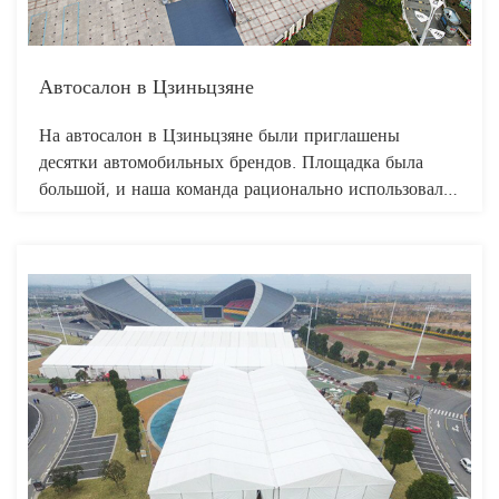
Автосалон в Цзиньцзяне
На автосалон в Цзиньцзяне были приглашены
десятки автомобильных брендов. Площадка была
большой, и наша команда рационально использовала
её пространство. Для различения брендов была
применена модульная конструкция перегородок,
благодаря чему каждый участник мог легко найти
нужный ему бренд. Каждый автомобильный бренд
также смог рационально использовать внутреннее
пространство, чтобы продемонстрировать
особенности своей марки. Палатка имела большое
внутреннее пространство и могла вместить сотни
посетителей. Палатка обладала прочной
конструкцией, была ветро-, водонепроницаемой и
защищала от солнца.