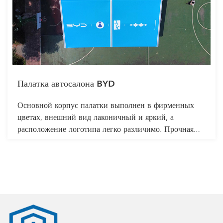
использовать внутреннее пространство площадки для
демонстрации своих фирменных особенностей.
Шатер имеет большое внутреннее пространство и
может вместить сотни посетителей.
Палатка автосалона BYD
Основной корпус палатки выполнен в фирменных
цветах, внешний вид лаконичный и яркий, а
расположение логотипа легко различимо. Прочная
несущая колонная конструкция позволяет не бояться
сильного ветра и ливней. Она также может
выполнять функцию солнцезащитного навеса и
вентиляции в жаркое лето.