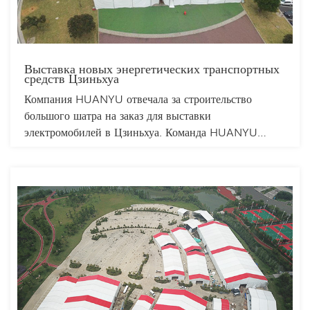
Выставка новых энергетических транспортных
средств Цзиньхуа
Компания HUANYU отвечала за строительство
большого шатра на заказ для выставки
электромобилей в Цзиньхуа. Команда HUANYU
рационально применила методы строительства
площадки и модульную конструкцию для различения
брендов, чтобы каждый участник мог легко найти
нужный ему бренд. Каждый бренд электромобилей
также смог рационально использовать внутреннюю
планировку площадки для демонстрации
особенностей своей марки. Шатер имеет большое
внутреннее пространство и может вместить сотни
посетителей. Шатер обладает прочной конструкцией
и не боится воздействия окружающей среды.