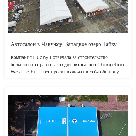
одновременно вместить сотни посетителей.
Благодаря стратегическому планированию
пространства и качественному строительству, эти
конструкции успешно удовлетворили разнообразные
потребности всех участников, улучшив общее
впечатление посетителей.
Автосалон в Чанчжоу, Западное озеро Тайху
Компания Huanyu отвечала за строительство
большого шатра на заказ для автосалона Changzhou
West Taihu. Этот проект включал в себя обширную
площадь площадки и большое количество брендов.
Но это не стало проблемой для профессиональной
команды Huanyu. Команда рационально подошла к
проектированию площадки и использовала
модульную конструкцию для разделения
пространства, чтобы выделить бренды, так что
каждый участник мог четко определить свои
потребности. Каждый бренд также мог рационально