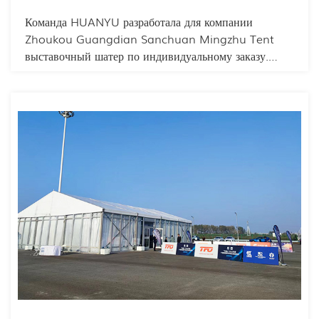
Команда HUANYU разработала для компании
Zhoukou Guangdian Sanchuan Mingzhu Tent
выставочный шатер по индивидуальному заказу.
Внутреннее пространство шатра рационально
использовано, а модульная конструкция отличает его
от других моделей. Он может вместить сотни людей,
и посетители не будут чувствовать себя стесненными.
Шатер легко устанавливается и быстро разбирается,
что экономит время и трудозатраты.