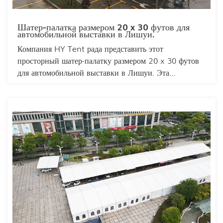
Шатер-палатка размером 20 x 30 футов для
автомобильной выставки в Лишуи.
Компания HY Tent рада представить этот
просторный шатер-палатку размером 20 x 30 футов
для автомобильной выставки в Лишуи. Эта
универсальная палатка для автошоу предоставляет
идеальное выставочное пространство площадью 600
квадратных футов, идеально подходящее для
демонстрации автомобилей и продвижения брендов.
Прочная, устойчивая к погодным условиям
конструкция обеспечивает надежную защиту,
одновременно предоставляя отличную видимость и
возможности для брендирования. Конструкция без
пролетов создает беспрепятственное пространство,
улучшающее впечатления посетителей, что делает ее
исключительным выбором для автомобильных
выставок и маркетинговых мероприятий.