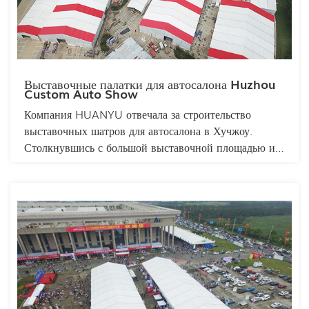
Выставочные палатки для автосалона Huzhou
Custom Auto Show
Компания HUANYU отвечала за строительство
выставочных шатров для автосалона в Хучжоу.
Столкнувшись с большой выставочной площадью и
многочисленными участвующими брендами, наша
команда умело использовала принципы модульного
проектирования для рационального зонирования
пространства. Этот инновационный подход позволил
четко позиционировать каждый бренд, максимально
используя индивидуальные выставочные площади
для оптимальной презентации бренда. Выставочные
шатры отличаются просторными интерьерами и
эстетически привлекательным дизайном, способными