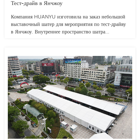
Тест-драйв в Янчжоу
Компания HUANYU изготовила на заказ небольшой
выставочный шатер для мероприятия по тест-драйву
в Янчжоу. Внутреннее пространство шатра
рационально используется для размещения
нескольких автомобилей для демонстрации и тест-
драйва, и посетители не будут чувствовать себя
стесненными. Шатер легко устанавливается и быстро
разбирается, что экономит время и трудозатраты.