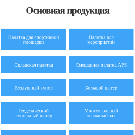
Основная продукция
Палатка для спортивной
Палатка для
площадки
мероприятий
Складская палатка
Смешанная палатка APS
Воздушный купол
Большой шатер
Геодезический
Многоугольный
купольный шатер
огромный зал