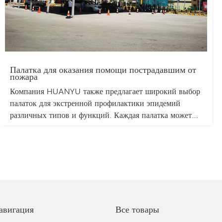
Палатка для оказания помощи пострадавшим от
пожара
Компания HUANYU также предлагает широкий выбор
палаток для экстренной профилактики эпидемий
различных типов и функций. Каждая палатка может
быть спроектирована и построена в соответствии с
потребностями, что значительно экономит бюджетные
средства и сокращает временные затраты, оказывая
большую помощь в борьбе с эпидемией.
авигация
Все товары