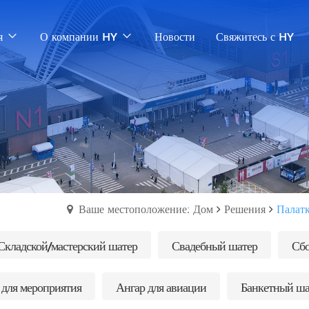
я
О компании HY
Новости
Свяжитесь с HY
Ваше местоположение: Дом
Решения
Палат
Складской/мастерский шатер
Свадебный шатер
Сбо
 для мероприятия
Ангар для авиации
Банкетный ша