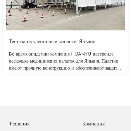
Тест на нуклеиновые кислоты Яньань
Во время эпидемии компания HUANYU построила
несколько медицинских палаток для Яньаня. Палатки
имеют прочную конструкцию и обеспечивают защиту
от дождя и солнца, оказывая эффективную помощь
сотрудникам, находящимся на передовой борьбы с
эпидемией. Палатки имеют модульную конструкцию,
что позволяет лучше контролировать движение
транспорта.
Решения
Компания