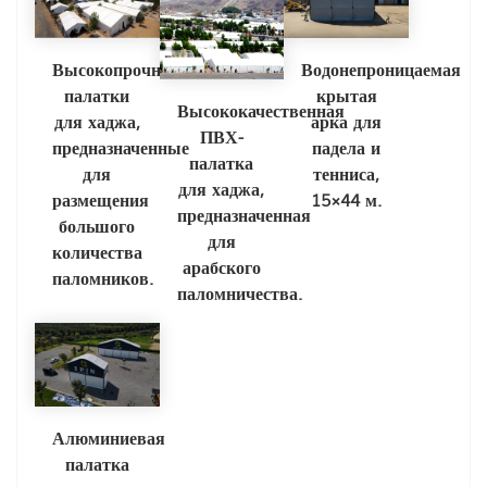
Высокопрочные
Водонепроницаемая
палатки
крытая
Высококачественная
для хаджа,
арка для
ПВХ-
предназначенные
падела и
палатка
для
тенниса,
для хаджа,
размещения
15×44 м.
предназначенная
большого
для
количества
арабского
паломников.
паломничества.
Алюминиевая
палатка