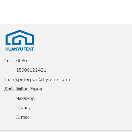
Тел.:
0086-
15906122421
Почта:
peterpan@hytents.com
Добавлять:
Район Уджин,
Чанчжоу,
Цзянсу,
Китай