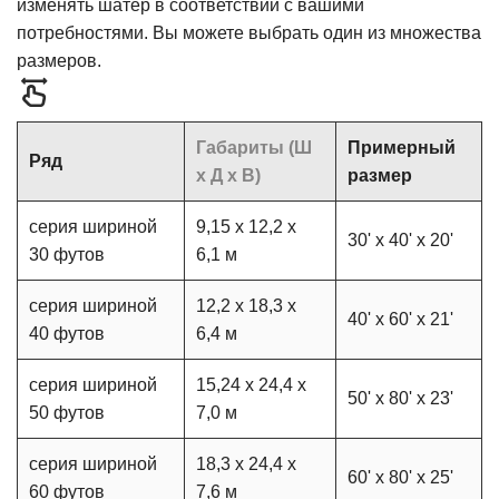
изменять шатер в соответствии с вашими
потребностями. Вы можете выбрать один из множества
размеров.
Габариты (Ш
Примерный
Ряд
x Д x В)
размер
серия шириной
9,15 x 12,2 x
30' x 40' x 20'
30 футов
6,1 м
серия шириной
12,2 x 18,3 x
40' x 60' x 21'
40 футов
6,4 м
серия шириной
15,24 x 24,4 x
50' x 80' x 23'
50 футов
7,0 м
серия шириной
18,3 x 24,4 x
60' x 80' x 25'
60 футов
7,6 м