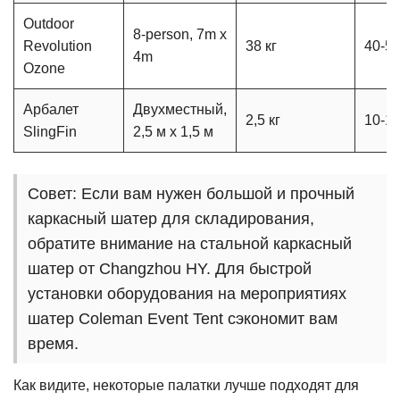
Outdoor
8-person, 7m x
Revolution
38 кг
40-5
4m
Ozone
Арбалет
Двухместный,
2,5 кг
10-1
SlingFin
2,5 м x 1,5 м
Совет: Если вам нужен большой и прочный
каркасный шатер для складирования,
обратите внимание на стальной каркасный
шатер от Changzhou HY. Для быстрой
установки оборудования на мероприятиях
шатер Coleman Event Tent сэкономит вам
время.
Как видите, некоторые палатки лучше подходят для