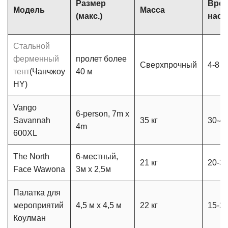
Размер
Вре
Модель
Масса
(макс.)
наст
Стальной
ферменный
пролет более
Сверхпрочный
4-8 ч
тент
(Чанчжоу
40 м
HY)
Vango
6-person, 7m x
Savannah
35 кг
30-4
4m
600XL
The North
6-местный,
21 кг
20-3
Face Wawona
3м x 2,5м
Палатка для
мероприятий
4,5 м x 4,5 м
22 кг
15-2
Коулман