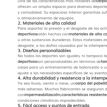
Una de las características más notables de
carpa
ofrecen un amplio espacio para diversos deport
y comodidad. Su espacioso interior garantiza suf
o almacenamiento de equipos.
2. Materiales de alta calidad
Para soportar la presión y el desgaste de las act
deportivos
están hechos con
materiales de alta c
u otras sustancias duraderas. Estos materiales e
desgaste, a los daños causados ​​por la intemperi
3. Diseños personalizables
No todos los deportes son iguales, ni tampoco lo
deportivos
son personalizables en términos de
ta
carpa para un entrenamiento de baloncesto o un 
ajuste a las necesidades específicas de su evento
4. Alta durabilidad y resistencia a la intempe
Ya sea lluvia, viento o nieve, un
carpa del pabell
más adversas. Muchos fabricantes se aseguran 
con
impermeabilización
y
características resistente
condiciones climáticas impredecibles.
5. Fácil acceso y puntos de entrada