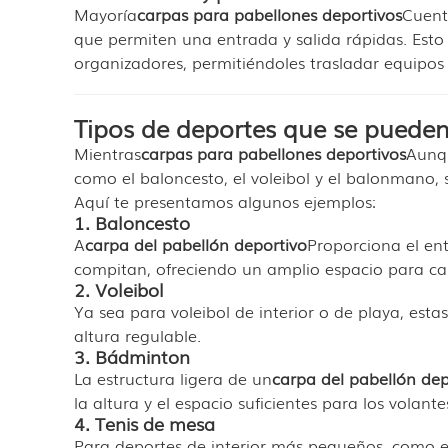
Mayoría
carpas para pabellones deportivos
Cuent
que permiten una entrada y salida rápidas. Esto 
organizadores, permitiéndoles trasladar equipos 
Tipos de deportes que se pueden
Mientras
carpas para pabellones deportivos
Aunq
como el baloncesto, el voleibol y el balonmano, 
Aquí te presentamos algunos ejemplos:
1. Baloncesto
A
carpa del pabellón deportivo
Proporciona el en
compitan, ofreciendo un amplio espacio para ca
2. Voleibol
Ya sea para voleibol de interior o de playa, est
altura regulable.
3. Bádminton
La estructura ligera de un
carpa del pabellón dep
la altura y el espacio suficientes para los volant
4. Tenis de mesa
Para deportes de interior más pequeños, como e