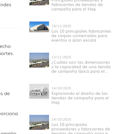
andes
fabricantes de tiendas de
campaña para el Hajj.
19/11/2025
Los 10 principales fabricantes
de carpas comerciales para
eventos a gran escala
techo
ortes.
13/11/2025
¿Cuáles son las dimensiones
y la capacidad de una tienda
de campaña típica para el
Hajj en Mina?
14/10/2025
es de
Explorando el diseño de las
tiendas de campaña para el
Hajj
porciona
14/10/2025
Los 10 principales
proveedores y fabricantes de
 amplio
tiendas de campaña para el