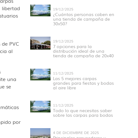
carpas
 libertad
19/12/2025
¿Cuántas personas caben en
stuarios
una tienda de campaña de
30x50?
19/12/2025
s de PVC
7 opciones para la
cia al
distribución ideal de una
tienda de campaña de 20x40
s
11/12/2025
ite una
Las 5 mejores carpas
grandes para fiestas y bodas
ue se
al aire libre
11/12/2025
imáticas
Todo lo que necesitas saber
sobre las carpas para bodas
mpido por
4 DE DICIEMBRE DE 2025
Principales proveedores y