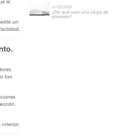
ue le
11/02/2025
¿Por qué usar una carpa de
almacén?
esite un
acilidad.
nto.
dores
no tan
iciones
ección.
interior.