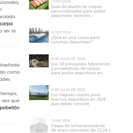
cionales,
17/07/2026
Guía de diseño de carpas
r
personalizadas para pistas
deportivas: tamaño,
arizado
estructura, materiales y
carpa
aplicaciones.
 ser la
17/07/2026
¿Qué es una carpa para
canchas deportivas?
8 DE JULIO DE 2026
Los 10 principales fabricantes
 diseñada
y proveedores de carpas
nudo como
para pistas deportivas en
2026
dades
8 DE JULIO DE 2026
 tiempo,
Las mejores carpas para
eventos deportivos en 2026
a sea que
que debes conocer
 pabellón
23-06-2026
Carpa de almacenamiento
de acero reforzado de 15,24 ×