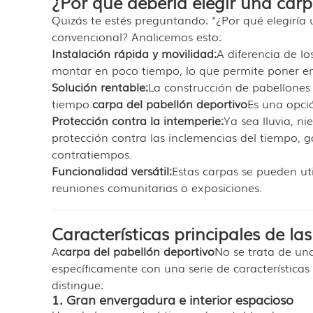
¿Por qué debería elegir una car
Quizás te estés preguntando: "¿Por qué elegiría u
convencional? Analicemos esto:
Instalación rápida y movilidad:
A diferencia de l
montar en poco tiempo, lo que permite poner e
Solución rentable:
La construcción de pabellones 
tiempo.
carpa del pabellón deportivo
Es una opci
Protección contra la intemperie:
Ya sea lluvia, n
protección contra las inclemencias del tiempo, 
contratiempos.
Funcionalidad versátil:
Estas carpas se pueden uti
reuniones comunitarias o exposiciones.
Características principales de l
A
carpa del pabellón deportivo
No se trata de un
específicamente con una serie de características 
distingue:
1. Gran envergadura e interior espacioso