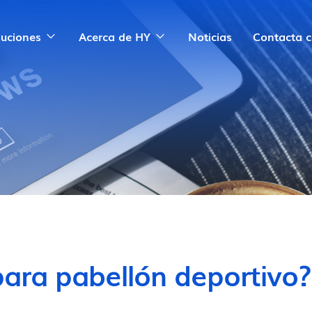
luciones
Acerca de HY
Noticias
Contacta 
ara pabellón deportivo?