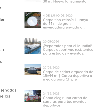
30 m. Nuevo lanzamiento.
o
4 DE JUNIO DE 2026
den
Carpa tipo celosía Huanyu
de 44 m de gran
envergadura enviada a
Senegal para proyectos
deportivos y de exposiciones
en África Occidental.
26-05-2026
e
¡Preparados para el Mundial!
sin
Carpas deportivas resistentes
para estadios y eventos.
ta
22/05/2026
Carpa de cricket arqueada de
15×44 m | Carpa deportiva a
medida para Chipre
diseñadas
24/12/2025
ue las
Cómo elegir una carpa de
carreras para tus eventos
deportivos