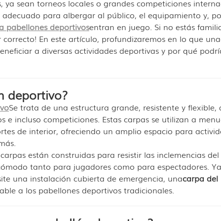
, ya sean torneos locales o grandes competiciones interna
 adecuado para albergar al público, el equipamiento y, po
a pabellones deportivos
entran en juego. Si no estás famili
ar correcto! En este artículo, profundizaremos en lo que una
eficiar a diversas actividades deportivas y por qué podría
n deportivo?
ivo
Se trata de una estructura grande, resistente y flexible,
s e incluso competiciones. Estas carpas se utilizan a me
es de interior, ofreciendo un amplio espacio para activi
más.
carpas están construidas para resistir las inclemencias del
 cómodo tanto para jugadores como para espectadores. Y
ite una instalación cubierta de emergencia, una
carpa del
able a los pabellones deportivos tradicionales.