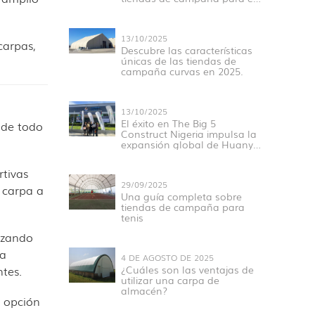
Hajj en 2025
13/10/2025
carpas,
Descubre las características
únicas de las tiendas de
campaña curvas en 2025.
13/10/2025
El éxito en The Big 5
 de todo
Construct Nigeria impulsa la
expansión global de Huanyu
Tent.
rtivas
29/09/2025
a carpa a
Una guía completa sobre
tiendas de campaña para
tenis
izando
 a
4 DE AGOSTO DE 2025
tes.
¿Cuáles son las ventajas de
utilizar una carpa de
almacén?
a opción