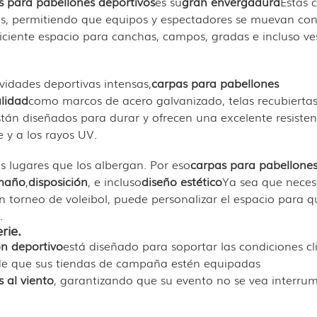
s para pabellones deportivos
es su
gran envergadura
Estas 
es, permitiendo que equipos y espectadores se muevan con
iciente espacio para canchas, campos, gradas e incluso ve
ividades deportivas intensas,
carpas para pabellones
alidad
como marcos de acero galvanizado, telas recubierta
stán diseñados para durar y ofrecen una excelente resisten
e y a los rayos UV.
s lugares que los albergan. Por eso
carpas para pabellone
maño
,
disposición
, e incluso
diseño estético
Ya sea que neces
torneo de voleibol, puede personalizar el espacio para q
.
rie.
ón deportivo
está diseñado para soportar las condiciones cl
de que sus tiendas de campaña estén equipadas
s al viento
, garantizando que su evento no se vea interru