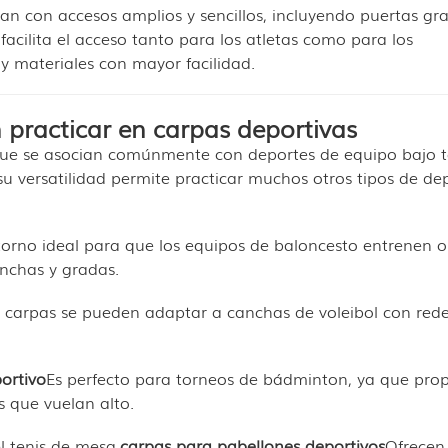
an con accesos amplios y sencillos, incluyendo puertas gr
facilita el acceso tanto para los atletas como para los
y materiales con mayor facilidad.
 practicar en carpas deportivas
ue se asocian comúnmente con deportes de equipo bajo 
su versatilidad permite practicar muchos otros tipos de dep
torno ideal para que los equipos de baloncesto entrenen o
nchas y gradas.
as carpas se pueden adaptar a canchas de voleibol con red
ortivo
Es perfecto para torneos de bádminton, ya que pro
es que vuelan alto.
l tenis de mesa,
carpas para pabellones deportivos
Ofrecen