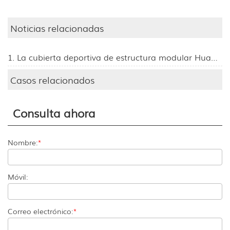
Noticias relacionadas
1. La cubierta deportiva de estructura modular Huanyu debutará en la 139.ª Feria de Cantón, invitando a visitantes de todo el mundo al stand 11.1L24.
Casos relacionados
Consulta ahora
Nombre:
*
Móvil:
Correo electrónico:
*