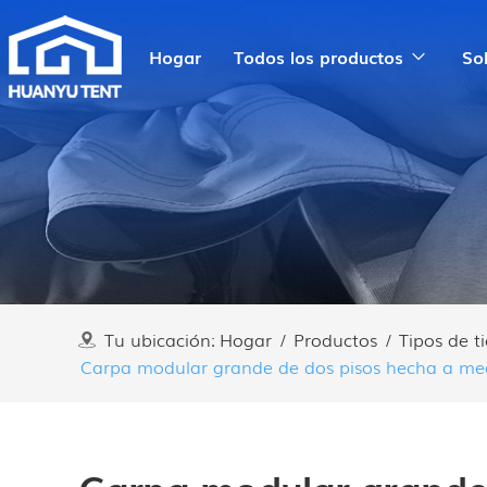
Hogar
Todos los productos
So
Tu ubicación:
Hogar
/
Productos
/
Tipos de 
Carpa modular grande de dos pisos hecha a me