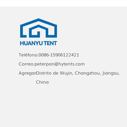
Teléfono:
0086-15906122421
Correo:
peterpan@hytents.com
Agregar:
Distrito de Wujin, Changzhou, Jiangsu,
China