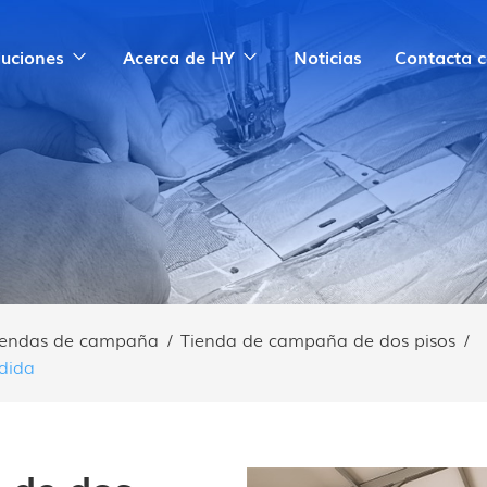
luciones
Acerca de HY
Noticias
Contacta 
tiendas de campaña
/
Tienda de campaña de dos pisos
/
dida