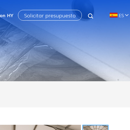
Solicitar presupuesto
con HY
ES