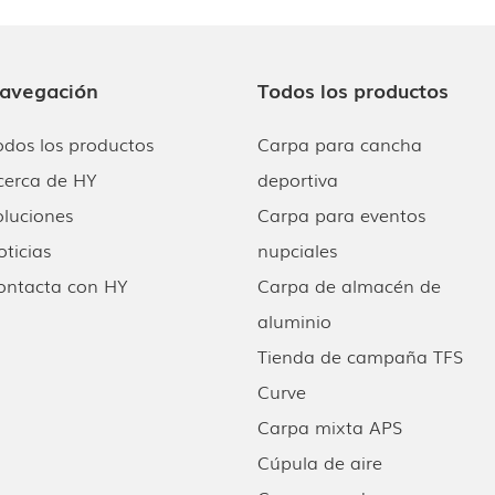
avegación
Todos los productos
odos los productos
Carpa para cancha
cerca de HY
deportiva
oluciones
Carpa para eventos
oticias
nupciales
ontacta con HY
Carpa de almacén de
aluminio
Tienda de campaña TFS
Curve
Carpa mixta APS
Cúpula de aire