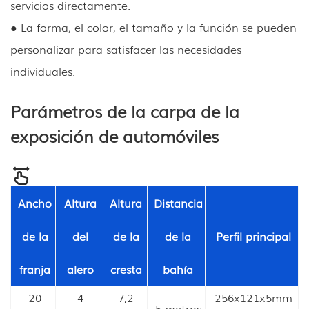
servicios directamente.
● La forma, el color, el tamaño y la función se pueden
personalizar para satisfacer las necesidades
individuales.
Parámetros de la carpa de la
exposición de automóviles
Ancho
Altura
Altura
Distancia
de la
del
de la
de la
Perfil principal
franja
alero
cresta
bahía
20
4
7,2
256x121x5mm
5 metros