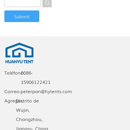
Teléfono:
0086-
15906122421
Correo:
peterpan@hytents.com
Agregar:
Distrito de
Wujin,
Changzhou,
Jiangsu, China