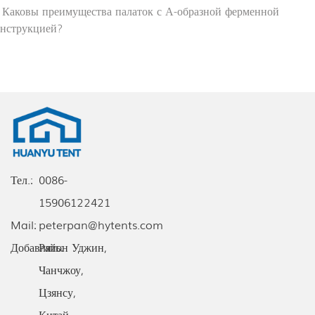
. Каковы преимущества палаток с А-образной ферменной
онструкцией?
Тел.:
0086-
15906122421
Mail:
peterpan@hytents.com
Добавлять:
Район Уджин,
Чанчжоу,
Цзянсу,
Китай