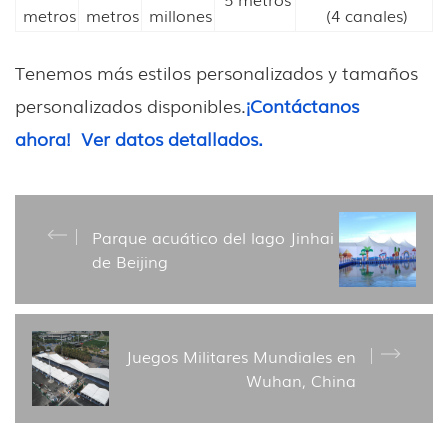
metros
metros
millones
(4 canales)
Tenemos más estilos personalizados y tamaños
personalizados disponibles.
¡Contáctanos
ahora!
Ver datos detallados.
Parque acuático del lago Jinhai
de Beijing
Juegos Militares Mundiales en
Wuhan, China