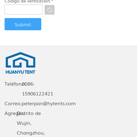
Código de verificación:
*
Teléfono:
0086-
15906122421
Correo:
peterpan@hytents.com
Agregar:
Distrito de
Wujin,
Changzhou,