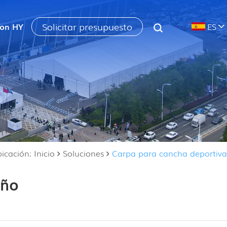
Solicitar presupuesto
con HY
ES
icación: Inicio
Soluciones
Carpa para cancha deportiva
año