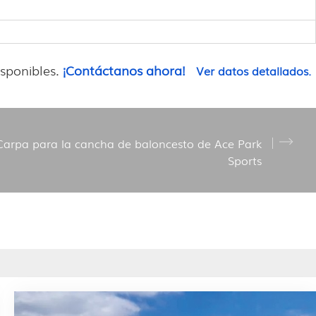
sponibles.
¡Contáctanos ahora!
Ver datos detallados.
Carpa para la cancha de baloncesto de Ace Park
Sports