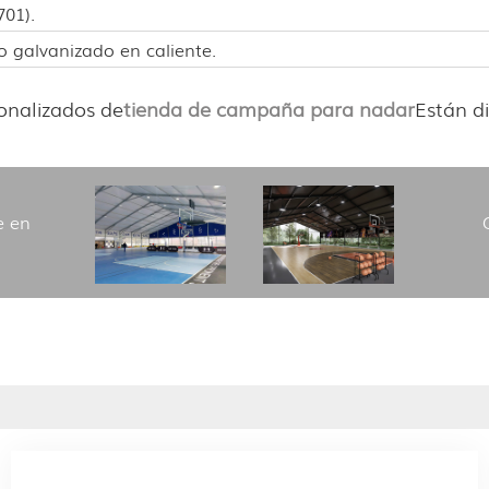
01).
o galvanizado en caliente.
onalizados de
tienda de campaña para nadar
Están di
e en