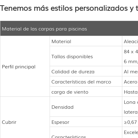
Tenemos más estilos personalizados y 
Material de las carpas para piscinas
Material
Aleac
84 x 
Tallas disponibles
6 mm,
Perfil principal
Calidad de dureza
Al me
Características del marco
Acero 
carga de viento
Hasta
Lona 
Densidad
latera
Cubrir
Espesor
≥0,6
Excel
Características