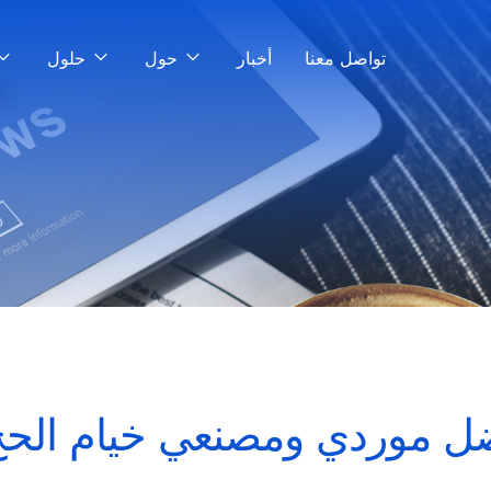
تواصل معنا
أخبار
حول
حلول
ل موردي ومصنعي خيام الحج ل