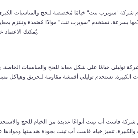
ّم شركة "سوبرب تنت" خيامًا مُخصصة للحج والمناسبات الكبرى 
مها بسرعة. تستخدم "سوبرب تنت" موادًا مُعتمدة وتلتزم بمعايي
يُمكنك الاعتماد على "سوبرب تنت" لتوفير مأوى آمن خلال رحلة الحج.
شركة توليلي خيامًا على شكل معابد للحج والمناسبات الخاصة.
ت الكبيرة. تستخدم توليلي أقمشة مقاومة للحريق وهياكل متين
ّم شركة فاست أب تينت أنواعًا عديدة من الخيام للحج والاستخ
والكبيرة. تتميز خيام فاست أب تينت بجودة هندستها وموادها عالي