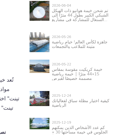
2026-06-04
تم شحن خيمة هوانيو ذات الهيكل
الشبكي الكبير بطول 44 مترًا إلى
السنغال للمشاركة في مشاريع
رياضية ومعارض في غرب إفريقيا
2026-05-26
جاهزة لكأس العالم! خيام رياضية
متينة للملاعب والتجمعات
2026-05-22
خيمة كريكيت مقوسة بمقاس
15×44 مترًا | خيمة رياضية
مصممة خصيصًا لقبرص
تُعد خي
مواد 
2025-12-24
تينت" اخت
كيفية اختيار مظلة سباق لفعالياتك
الرياضية
تينت" 
2025-12-19
كم عدد الأشخاص الذين يمكنهم
الجلوس في خيمة مساحتها 30 ×
نصي