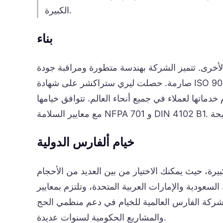
الكبيرة.
بناء
لأخرى. تتميز الشركة بهندسة متطورة ومراقبة جودة
صارمة. حصلت ليري ستراكشر على شهادة ISO 9001:2008 وجوائز أخرى. تخضع كل خيمة لاختبارات صارمة للتأكد من
خدماتها لعملاء في جميع أنحاء العالم. تتوافق خيامها
خيام ألفارس الدولية
كبيرة، حيث يمكنك الاختيار من بين العديد من الأحجام
لإمارات العربية المتحدة، وتلتزم بمعايير EN 1090 وECS3 للأجزاء
ت شركة الفارس العالمية للخيام في دعم منظمي الحج
والمشاريع الحكومية لسنوات عديدة.