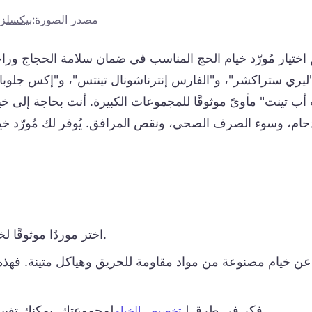
مصدر الصورة:
بيكسلز
 اختيار مُورّد خيام الحج المناسب في ضمان سلامة الحجاج ورا
"ليري ستراكشر"، و"الفارس إنترناشونال تينتس"، و"إكس جلوبال
ب تينت" مأوىً موثوقًا للمجموعات الكبيرة. أنت بحاجة إلى خ
دحام، وسوء الصرف الصحي، ونقص المرافق. يُوفر لك مُورّد خي
اختر موردًا موثوقًا لخيام الحج لضمان سلامة وراحة الحجاج أثناء الرحلة.
ن خيام مصنوعة من مواد مقاومة للحريق وهياكل متينة. فهذه 
لمجموعتك. يمكنك تغيير الحجم والتصميم وكيفية تحرك الهواء في الداخل.
فكر في طرق لـ
تخصيص الخيام