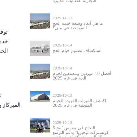
التجارية للفعاليات الكبيرة
2025-11-13
ما هي أبعاد وسعة خيمة الحج
النموذجية في منى؟
توفر
خدمة
2025-10-14
استكشاف تصميم خيام الحج
الحج
2025-10-14
أفضل 10 موردين ومصنعين لخيام
الحج في عام 2025
ت
2025-10-13
اكتشف الميزات الفريدة للخيام
الميركاز 
المنحنية في عام 2025
2025-10-13
النجاح في معرض "بيج 5
كونستركت نيجيريا" يدعم التوسع
العالمي لشركة "هوانيو تينت".