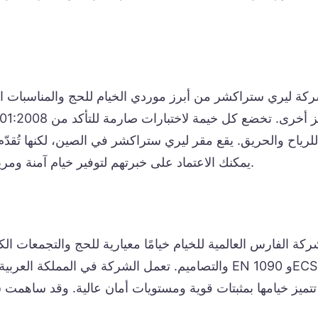
شركة ليري ستراكشر من أبرز موردي الخيام للحج والمناسبات ا
للرياح والحريق. يقع مقر ليري ستراكشر في الصين، لكنها تُقدّم 
مع معايير السلامة NFPA 701 و DIN 4102 B1. يمكنك الاعتماد على خبرتهم لتوفير خيام آمنة ومريحة.
شركة الفارس العالمية للخيام خيامًا معيارية للحج والتجمعات ال
والتصاميم. تعمل الشركة في المملكة العربية السعودية وا
 تتميز خيامها بمثبتات قوية ومستويات أمان عالية. وقد ساهم