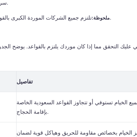
سريعة. تُوفّر فاست أب تينت حلولًا سريعة وفعّالة للحج.
تلتزم جميع الشركات الموردة الكبرى بالقواعد السعودية ومعايير السلامة الخاصة بخيام الحج.
ملحوظة:
ي عليك التحقق مما إذا كان موردك يلتزم بالقواعد. يوضح الجدول
تفاصيل
يع الخيام تستوفي أو تتجاوز القواعد السعودية الخاصة
بإقامة الحجاج.
يز الخيام بخصائص مقاومة للحريق وهياكل قوية لضمان